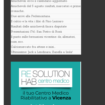
Amichevoli: ecco il calendario aggiornato
Amichevoli del 5 agosto: risultati, marcatori e prime
cronache..
Due arrivi alla Pedemontana.
Il calcio e la vita: i libri di Pino Lazzaro
Risultati delle amichevoli finora disputate
Presentazioni (76). San Pietro di Rosà
Il punto sulle formazioni vicentine: ds, allenatori,
rose, ecc.
Calciomercato: fra attese e inizi…
Ultimissime: Jack a Lendinara, Zanella a Isola!