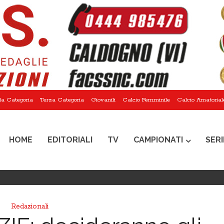
a Categoria
Terza Categoria
Giovanili
Calcio Femminile
Calcio Amatorial
HOME
EDITORIALI
TV
CAMPIONATI
SERI
Redazionali