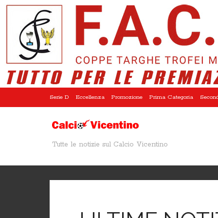
Serie D
Eccellenza
Promozione
Prima Categoria
Second
Tutte le notizie sul Calcio Vicentino