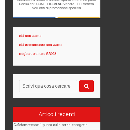
siti non aams
siti scommesse non aams
migliori siti non AAMS
Articoli recenti
Calciomercato: il punto sulla terza categoria