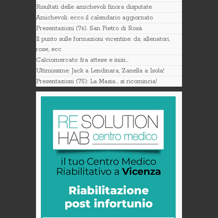
Risultati delle amichevoli finora disputate
Amichevoli: ecco il calendario aggiornato
Presentazioni (76). San Pietro di Rosà
Il punto sulle formazioni vicentine: ds, allenatori,
rose, ecc.
Calciomercato: fra attese e inizi…
Ultimissime: Jack a Lendinara, Zanella a Isola!
Presentazioni (75): La Masia… si ricomincia!