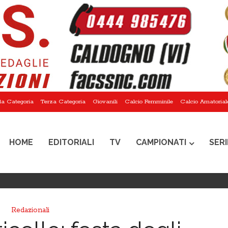
a Categoria
Terza Categoria
Giovanili
Calcio Femminile
Calcio Amatorial
HOME
EDITORIALI
TV
CAMPIONATI
SERI
Redazionali