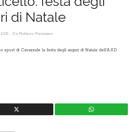
cello: festa degli
i di Natale
 2015
Da
Federico Formisano
 sport di Cavazzale la festa degli auguri di Natale dell’A.S.D.