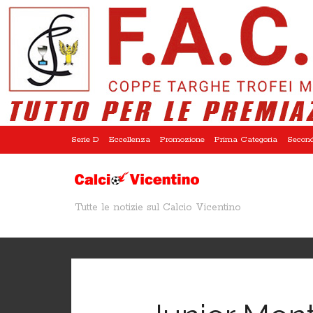
Serie D
Eccellenza
Promozione
Prima Categoria
Second
Tutte le notizie sul Calcio Vicentino