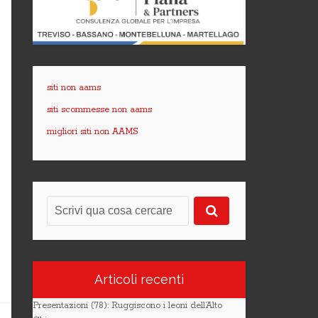
siti non aams
siti scommesse non aams
migliori siti non AAMS
Articoli recenti
Presentazioni (78): Ruggiscono i leoni dell’Alto