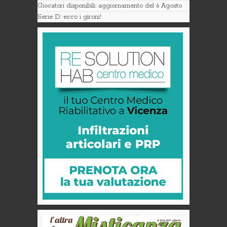
Giocatori disponibili: aggiornamento del 6 Agosto
Serie D: ecco i gironi!