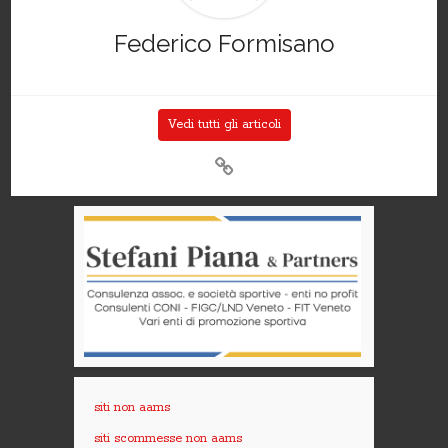
Federico Formisano
Vedi tutti gli articoli
siti non aams
siti scommesse non aams