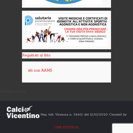
Registrati al Sito
siti non AAMS
Visualizzazioni:
Reg. trib. Vicenza n. 3440/ del 12/10/2020 Created by
CKN STUDIOS
.