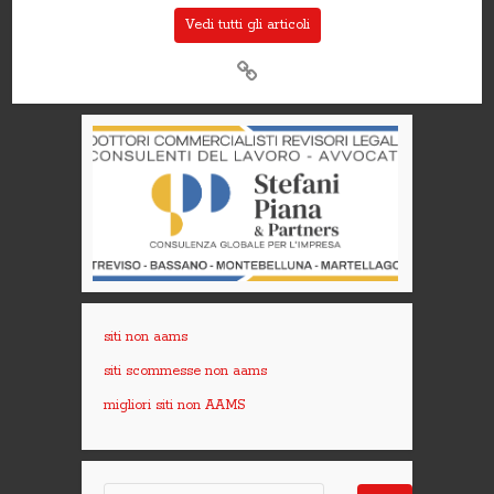
Vedi tutti gli articoli
siti non aams
siti scommesse non aams
migliori siti non AAMS