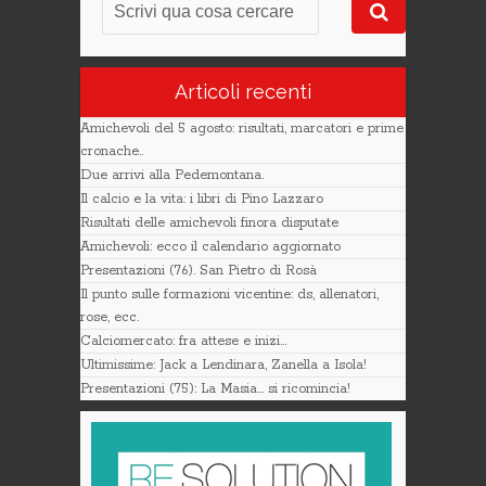
Articoli recenti
Amichevoli del 5 agosto: risultati, marcatori e prime
cronache..
Due arrivi alla Pedemontana.
Il calcio e la vita: i libri di Pino Lazzaro
Risultati delle amichevoli finora disputate
Amichevoli: ecco il calendario aggiornato
Presentazioni (76). San Pietro di Rosà
Il punto sulle formazioni vicentine: ds, allenatori,
rose, ecc.
Calciomercato: fra attese e inizi…
Ultimissime: Jack a Lendinara, Zanella a Isola!
Presentazioni (75): La Masia… si ricomincia!