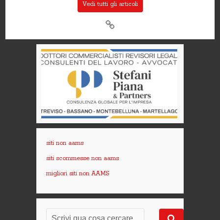
Vedi tutti gli articoli
siti non aams
siti scommesse non aams
migliori siti non AAMS