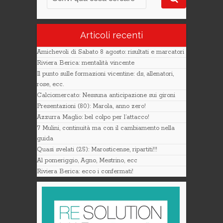
Articoli recenti
Amichevoli di Sabato 8 agosto: risultati e marcatori
Riviera Berica: mentalità vincente
Il punto sulle formazioni vicentine: ds, allenatori,
rose, ecc.
Calciomercato: Nessuna anticipazione sui gironi
Presentazioni (80): Marola, anno zero!
Azzurra Maglio: bel colpo per l’attacco!
7 Mulini, continuità ma con il cambiamento nella
guida
Quasi svelati (25): Marosticense, ripartiti!!!
Al pomeriggio, Agno, Mestrino, ecc
Riviera Berica: ecco i confermati!