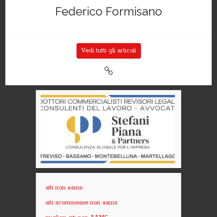
Federico Formisano
Vedi tutti gli articoli
siti non aams
siti scommesse non aams