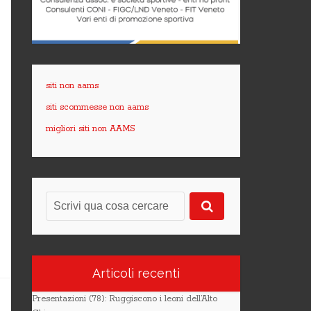
siti non aams
siti scommesse non aams
migliori siti non AAMS
Articoli recenti
Presentazioni (78): Ruggiscono i leoni dell’Alto