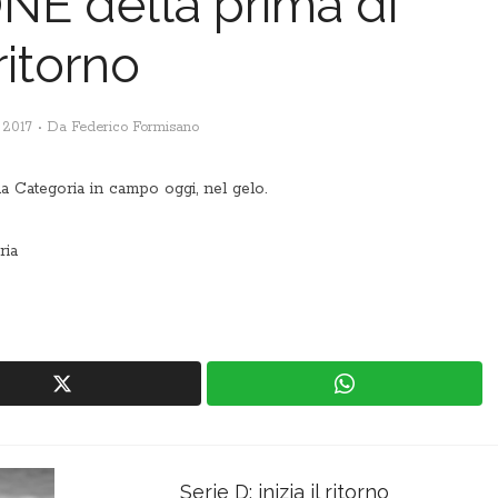
NE della prima di
ritorno
 2017
Da
Federico Formisano
a Categoria in campo oggi, nel gelo.
ria
Serie D: inizia il ritorno