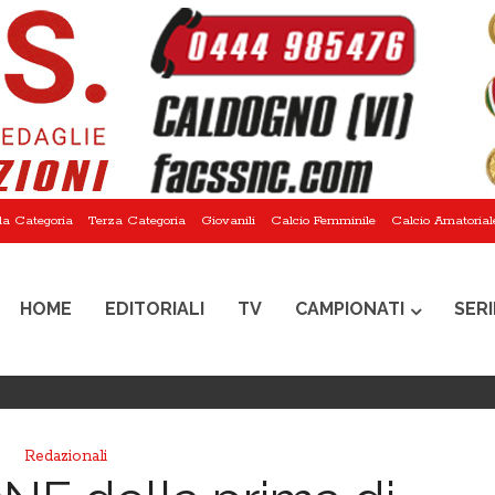
a Categoria
Terza Categoria
Giovanili
Calcio Femminile
Calcio Amatorial
HOME
EDITORIALI
TV
CAMPIONATI
SERI
Redazionali