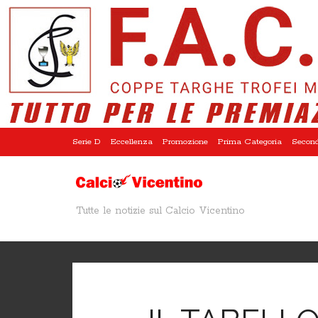
Serie D
Eccellenza
Promozione
Prima Categoria
Second
Tutte le notizie sul Calcio Vicentino