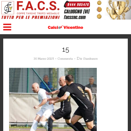
15
Da
30 Marzo 2025
Commenta
Gianfranco