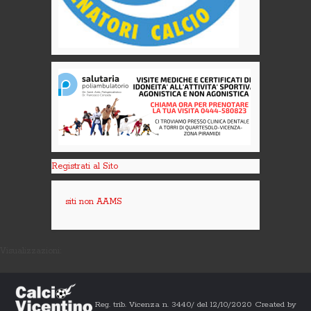
Registrati al Sito
siti non AAMS
Visualizzazioni:
Reg. trib. Vicenza n. 3440/ del 12/10/2020 Created by