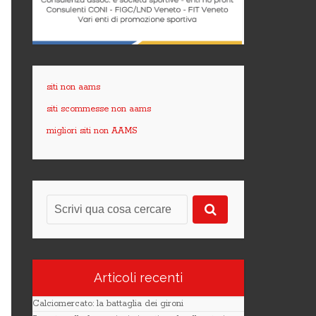
siti non aams
siti scommesse non aams
migliori siti non AAMS
Articoli recenti
Calciomercato: la battaglia dei gironi