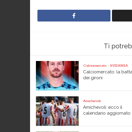
Ti potre
Calciomercato
EVIDENZA
•
Calciomercato: la batta
dei gironi
Amichevoli
Amichevoli: ecco il
calendario aggiornato