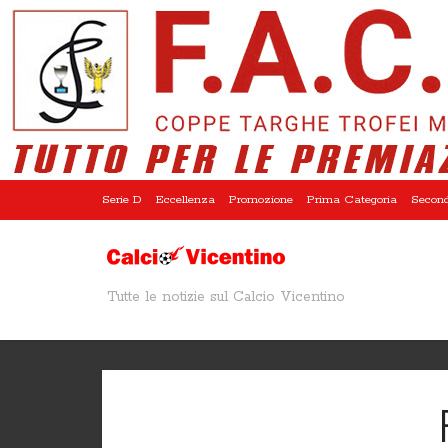
Serie D
Eccellenza
Promozione
Prima Categoria
Second
Tutte le notizie sul Calcio Vicentino