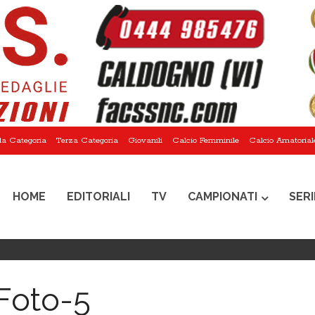
a Categoria
Terza Categoria
Giovanili
Calcio Femminile
Calcio Amatorial
HOME
EDITORIALI
TV
CAMPIONATI
SERI
Foto-5