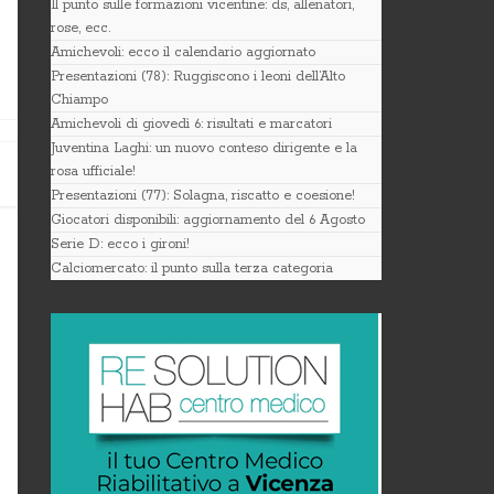
Il punto sulle formazioni vicentine: ds, allenatori,
rose, ecc.
Amichevoli: ecco il calendario aggiornato
Presentazioni (78): Ruggiscono i leoni dell’Alto
Chiampo
Amichevoli di giovedì 6: risultati e marcatori
Juventina Laghi: un nuovo conteso dirigente e la
rosa ufficiale!
Presentazioni (77): Solagna, riscatto e coesione!
Giocatori disponibili: aggiornamento del 6 Agosto
Serie D: ecco i gironi!
Calciomercato: il punto sulla terza categoria