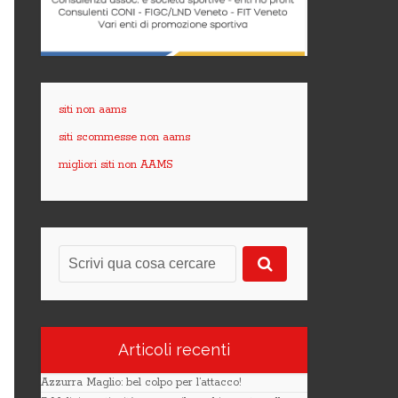
siti non aams
siti scommesse non aams
migliori siti non AAMS
Articoli recenti
Azzurra Maglio: bel colpo per l’attacco!