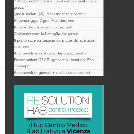
7 Mulini, continuità ma con il cambiamento nella
guida
Quasi svelati (25): Marosticense, ripartiti!!!
Al pomeriggio, Agno, Mestrino, ecc
Riviera Berica: ecco i confermati!
Calciomercato: la battaglia dei gironi
Il punto sulle formazioni vicentine: ds, allenatori,
rose, ecc.
Amichevoli: ecco il calendario aggiornato
Presentazioni (78): Ruggiscono i leoni dell’Alto
Chiampo
Amichevoli di giovedì 6: risultati e marcatori