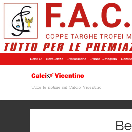
Serie D
Eccellenza
Promozione
Prima Categoria
Second
Tutte le notizie sul Calcio Vicentino
Be