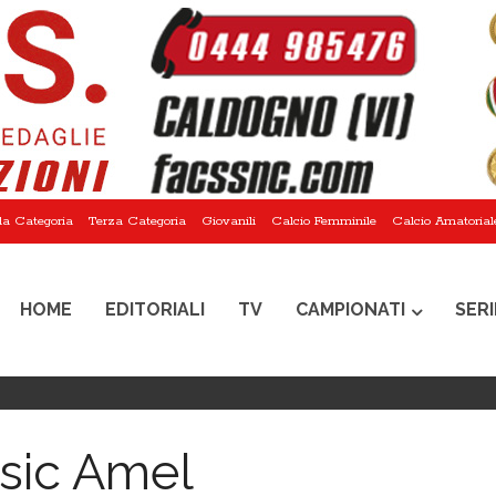
a Categoria
Terza Categoria
Giovanili
Calcio Femminile
Calcio Amatorial
HOME
EDITORIALI
TV
CAMPIONATI
SERI
sic Amel