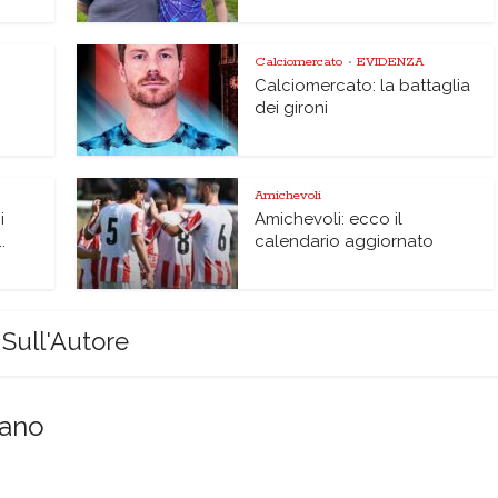
Calciomercato
EVIDENZA
•
Calciomercato: la battaglia
dei gironi
Amichevoli
i
Amichevoli: ecco il
.
calendario aggiornato
Sull'Autore
sano