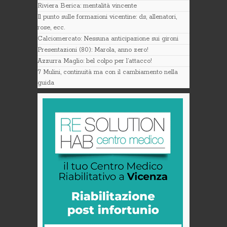
Riviera Berica: mentalità vincente
Il punto sulle formazioni vicentine: ds, allenatori,
rose, ecc.
Calciomercato: Nessuna anticipazione sui gironi
Presentazioni (80): Marola, anno zero!
Azzurra Maglio: bel colpo per l’attacco!
7 Mulini, continuità ma con il cambiamento nella
guida