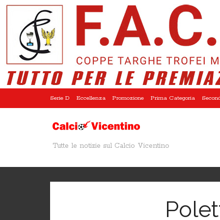
Serie D
Eccellenza
Promozione
Prima Categoria
Second
Tutte le notizie sul Calcio Vicentino
Polet