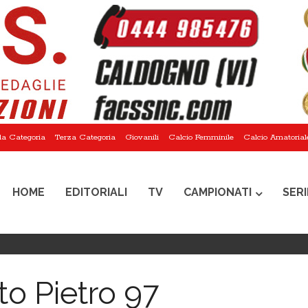
a Categoria
Terza Categoria
Giovanili
Calcio Femminile
Calcio Amatorial
HOME
EDITORIALI
TV
CAMPIONATI
SERI
to Pietro 97