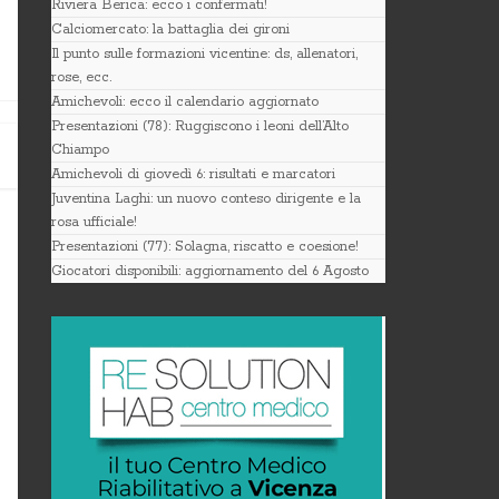
Riviera Berica: ecco i confermati!
Calciomercato: la battaglia dei gironi
Il punto sulle formazioni vicentine: ds, allenatori,
rose, ecc.
Amichevoli: ecco il calendario aggiornato
Presentazioni (78): Ruggiscono i leoni dell’Alto
Chiampo
Amichevoli di giovedì 6: risultati e marcatori
Juventina Laghi: un nuovo conteso dirigente e la
rosa ufficiale!
Presentazioni (77): Solagna, riscatto e coesione!
Giocatori disponibili: aggiornamento del 6 Agosto