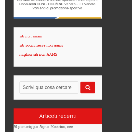
siti non aams
siti scommesse non aams
migliori siti non AAMS
Articoli recenti
Al pomeriggio, Agno, Mestrino, ecc