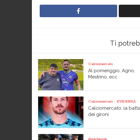
Ti potre
Calciomercato
Al pomeriggio, Agno,
Mestrino, ecc
Calciomercato
EVIDENZA
•
Calciomercato: la batta
dei gironi
Amichevoli