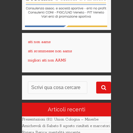
siti non aams
siti scommesse non aams
migliori siti non AAMS
Articoli recenti
Presentazioni (81): Union Cologna – Minerbe
Amichevoli di Sabato 8 agosto: risultati e marcatori
Riviera Berica: mentalità vincente