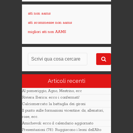
siti non aams
siti scommesse non aams
migliori siti non AAMS
Articoli recenti
Al pomeriggio, Agno, Mestrino, ecc
Riviera Berica: ecco i confermati!
Calciomercato: la battaglia dei gironi
Il punto sulle formazioni vicentine: ds, allenatori,
rose, ecc.
Amichevoli: ecco il calendario aggiornato
Presentazioni (78): Ruggiscono i leoni dell’Alto