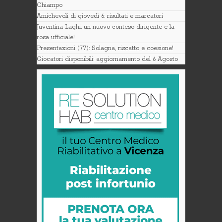
Chiampo
Amichevoli di giovedì 6: risultati e marcatori
Juventina Laghi: un nuovo conteso dirigente e la
rosa ufficiale!
Presentazioni (77): Solagna, riscatto e coesione!
Giocatori disponibili: aggiornamento del 6 Agosto