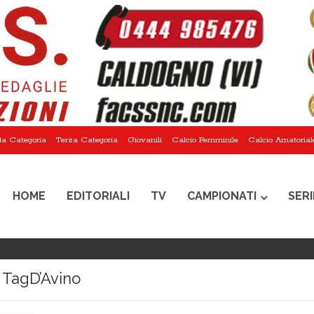
a Categoria
Terza Categoria
Giovanili
Calcio Femminile
Calcio Amatorial
HOME
EDITORIALI
TV
CAMPIONATI
SERI
TagD’Avino