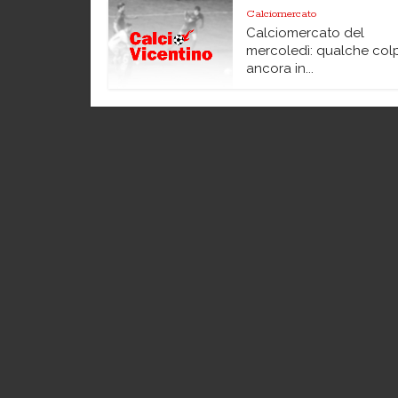
Calciomercato
Calciomercato del
mercoledì: qualche col
ancora in...