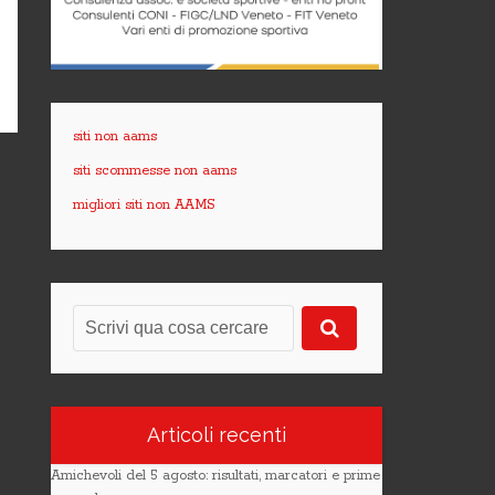
siti non aams
siti scommesse non aams
migliori siti non AAMS
Articoli recenti
Amichevoli del 5 agosto: risultati, marcatori e prime