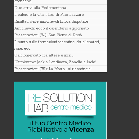
cronache..
Due arrivi alla Pedemontana.
Il calcio e la vita: i libri di Pino Lazzaro
Risultati delle amichevoli finora disputate
Amichevoli: ecco il calendario aggiornato
Presentazioni (76). San Pietro di Rosà
Il punto sulle formazioni vicentine: ds, allenatori,
rose, ecc.
Calciomercato: fra attese e inizi…
Ultimissime: Jack a Lendinara, Zanella a Isola!
Presentazioni (75): La Masia… si ricomincia!