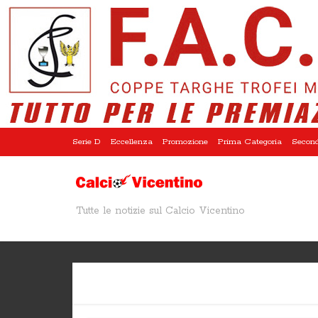
Serie D
Eccellenza
Promozione
Prima Categoria
Second
Tutte le notizie sul Calcio Vicentino