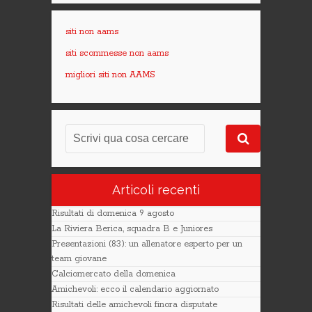
siti non aams
siti scommesse non aams
migliori siti non AAMS
Articoli recenti
Risultati di domenica 9 agosto
La Riviera Berica, squadra B e Juniores
Presentazioni (83): un allenatore esperto per un
team giovane
Calciomercato della domenica
Amichevoli: ecco il calendario aggiornato
Risultati delle amichevoli finora disputate