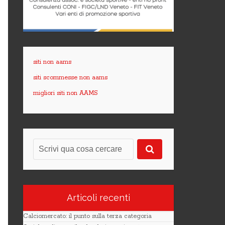
siti non aams
siti scommesse non aams
migliori siti non AAMS
Articoli recenti
Calciomercato: il punto sulla terza categoria