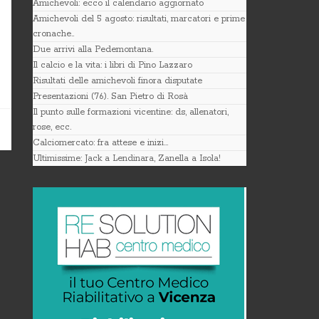
Amichevoli: ecco il calendario aggiornato
Amichevoli del 5 agosto: risultati, marcatori e prime
cronache..
Due arrivi alla Pedemontana.
Il calcio e la vita: i libri di Pino Lazzaro
Risultati delle amichevoli finora disputate
Presentazioni (76). San Pietro di Rosà
Il punto sulle formazioni vicentine: ds, allenatori,
rose, ecc.
Calciomercato: fra attese e inizi…
Ultimissime: Jack a Lendinara, Zanella a Isola!