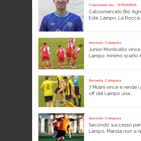
Calciomercato
EVIDENZA
•
Calciomercato Bis: Agn
Este, Lampo, La Rocca..
Seconda Categoria
Junior Monticello vince
Lampo: minimo scarto e.
Seconda Categoria
7 Mulini vince e rende i
off del Lampo una...
Seconda Categoria
Secondo successo per 
Lampo, Marola non si ri