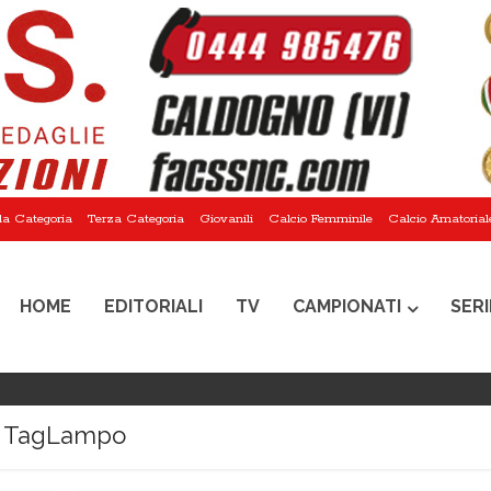
a Categoria
Terza Categoria
Giovanili
Calcio Femminile
Calcio Amatorial
HOME
EDITORIALI
TV
CAMPIONATI
SERI
TagLampo