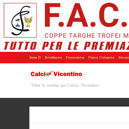
Serie D
Eccellenza
Promozione
Prima Categoria
Second
Tutte le notizie sul Calcio Vicentino