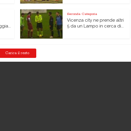
Seconda Categoria
Vicenza city ne prende altri
gia...
5 da un Lampo in cerca di...
Carica il resto