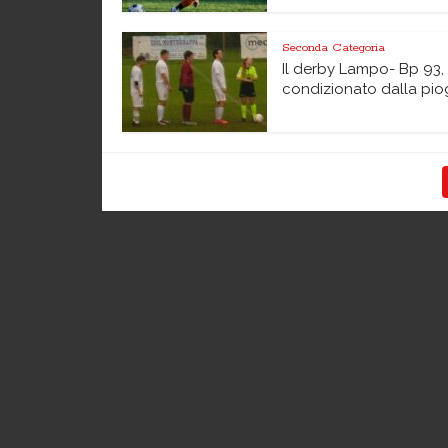
Seconda Categoria
Il derby Lampo- Bp 93,
condizionato dalla piog