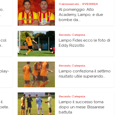
Calciomercato
EVIDENZA
•
o,
Al pomeriggio: Alto
.
Academy, Lampo, e due
bombe da...
Seconda Categoria
 col
Lampo Fides ecco le foto di
..
Eddy Rizzotto
Seconda Categoria
 play-
Lampo confeziona il settimo
risultato utile superando...
Seconda Categoria
il
Lampo il successo torna
pete..
dopo un mese: Bissarese
battuta