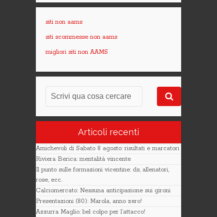
siti non aams
siti scommesse non aams
migliori siti non AAMS
Articoli recenti
Amichevoli di Sabato 8 agosto: risultati e marcatori
Riviera Berica: mentalità vincente
Il punto sulle formazioni vicentine: ds, allenatori,
rose, ecc.
Calciomercato: Nessuna anticipazione sui gironi
Presentazioni (80): Marola, anno zero!
Azzurra Maglio: bel colpo per l’attacco!