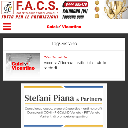
TagOristano
Calcio Femminile
Vicenza Cf torna alla vittoria battute le
sarde di...