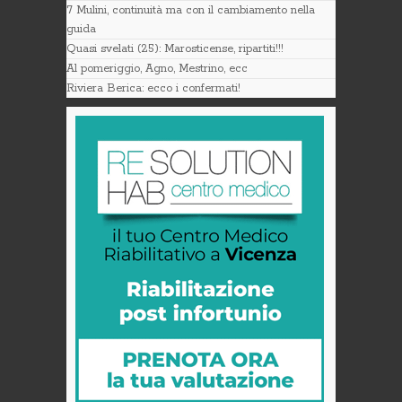
7 Mulini, continuità ma con il cambiamento nella
guida
Quasi svelati (25): Marosticense, ripartiti!!!
Al pomeriggio, Agno, Mestrino, ecc
Riviera Berica: ecco i confermati!