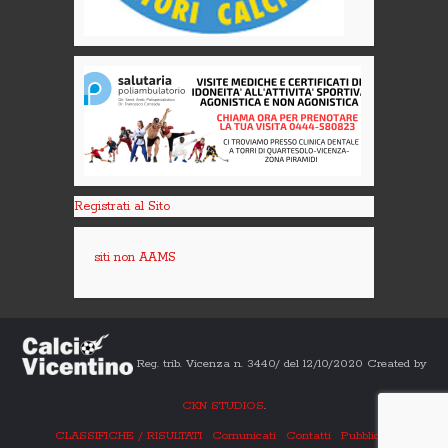
Registrati al Sito
siti non AAMS
Reg. trib. Vicenza n. 3440/ del 12/10/2020 Created by
CKN STUDIOS
.
CLASSIFICHE / RISULTATI
Comunicati
Contatti
Pubblicità