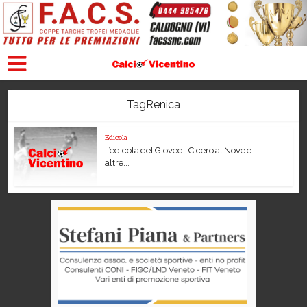
TagRenica
Edicola
L’edicola del Giovedì: Cicero al Nove e
altre...