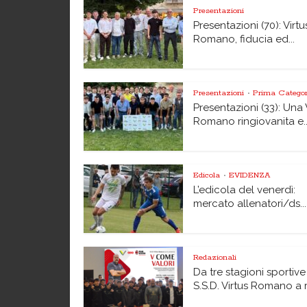
Presentazioni
Presentazioni (70): Virtu
Romano, fiducia ed...
Presentazioni
Prima Categor
•
Presentazioni (33): Una 
Romano ringiovanita e..
Edicola
EVIDENZA
•
L’edicola del venerdì:
mercato allenatori/ds...
Redazionali
Da tre stagioni sportive
S.S.D. Virtus Romano a r.l