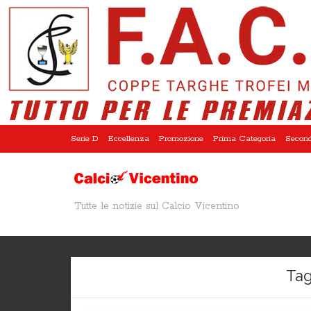
Serie D
Eccellenza
Promozione
Prima Categoria
Second
Tutte le notizie sul Calcio Vicentino
Tag