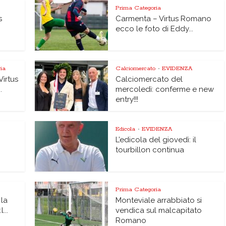
Prima Categoria
s
Carmenta – Virtus Romano
ecco le foto di Eddy...
ia
Calciomercato
EVIDENZA
•
Virtus
Calciomercato del
.
mercoledì: conferme e new
entry!!!
Edicola
EVIDENZA
•
L’edicola del giovedì: il
tourbillon continua
Prima Categoria
 la
Monteviale arrabbiato si
...
vendica sul malcapitato
Romano