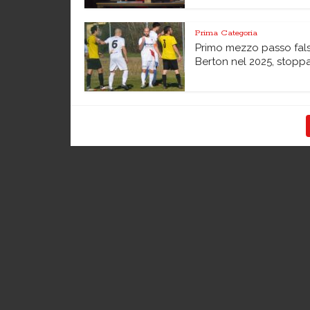
Prima Categoria
Primo mezzo passo fal
Berton nel 2025, stoppat