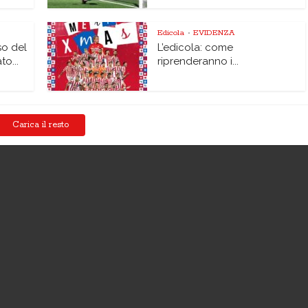
Edicola
EVIDENZA
•
so del
L’edicola: come
o...
riprenderanno i...
Carica il resto