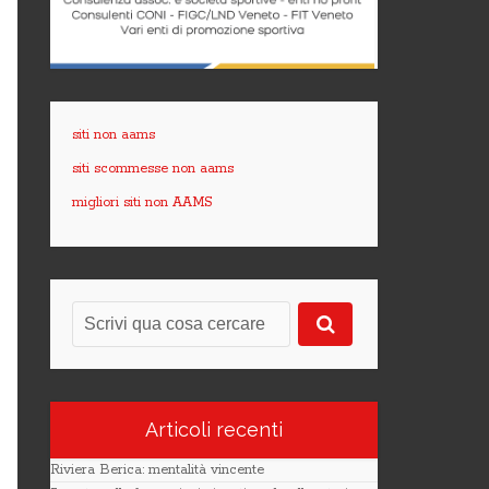
siti non aams
siti scommesse non aams
migliori siti non AAMS
Articoli recenti
Riviera Berica: mentalità vincente