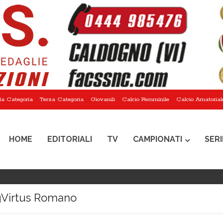
a Categoria
Terza Categoria
Giovanili
Calcio Femminile
Calcio Amatorial
HOME
EDITORIALI
TV
CAMPIONATI
SERI
Virtus Romano