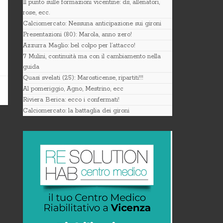
Il punto sulle formazioni vicentine: ds, allenatori,
rose, ecc.
Calciomercato: Nessuna anticipazione sui gironi
Presentazioni (80): Marola, anno zero!
Azzurra Maglio: bel colpo per l’attacco!
7 Mulini, continuità ma con il cambiamento nella
guida
Quasi svelati (25): Marosticense, ripartiti!!!
Al pomeriggio, Agno, Mestrino, ecc
Riviera Berica: ecco i confermati!
Calciomercato: la battaglia dei gironi