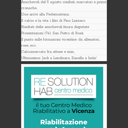
Amichevoli del 5 agosto: risultati, marcatori e prime
cronache..
Due arrivi alla Pedemontana.
Il calcio e la vita: i libri di Pino Lazzaro
Risultati delle amichevoli finora disputate
Presentazioni (76). San Pietro di Rosà
Il punto sulle formazioni vicentine: ds, allenatori,
rose, ecc.
Calciomercato: fra attese e inizi…
Ultimissime: Jack a Lendinara, Zanella a Isola!