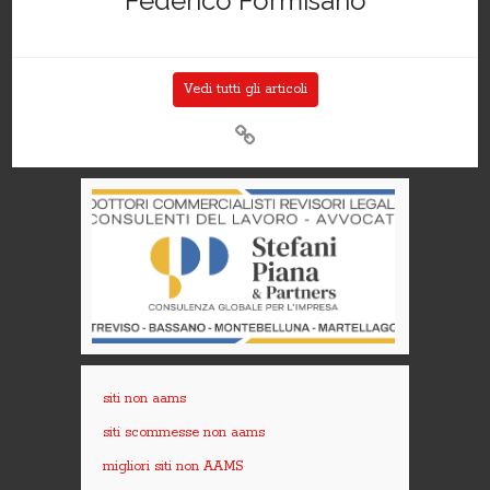
Federico Formisano
Vedi tutti gli articoli
siti non aams
siti scommesse non aams
migliori siti non AAMS