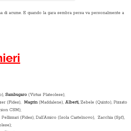
a di acume. E quando la gara sembra persa va personalmente a
ieri
o),
Sambugaro
(Virtus Plateolese);
zzer (Fides),
Magrin
(Maddalene),
Alberti,
Zebele (Quinto), Pizzato
Union CSM);
Pellizzari (Fides), Dall’Amico (Isola Castelnovo), Zacchia (Spf),
lese);