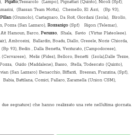
),
Pigatto
,Tessarolo (Lampo), Pignattari (Quinto), Nicoli (Spf);
 Tommasini, (Bassan Team Motta), Chemello, El Asri, (Bp 93),
Pillan
(Grumolo), Castagnaro, Da Roit, Giordani (Isola), Birollo,
n, Pozza (San Lazzaro),
Rozzanigo
(Spf) Rigon (Telemar),
, Ait Hamoun, Barco,
Peruzzo
, Shala, Savio (Virtus Plateolese).
air), Ambrosini, Ballardin, Boadu, Diallo, Gresele, Noris Chiorda,
 (Bp 93), Bedin , Dalla Benetta, Venturato, (Campodorese),
rvarese), Melis (Fides), Belloro, Benetti (Isola),Dalle Tezze,
ozza, Guido (Maddalene), Basso, Stella, Todescato (Quinto),
an (San Lazzaro) Benacchio, Biffanti, Bressan, Franzina, (Spf),
 Babia, Battilana, Comici, Pallaro, Zaramella (Union CSM),
due segnature) che hanno realizzato una rete nell’ultima giornata.