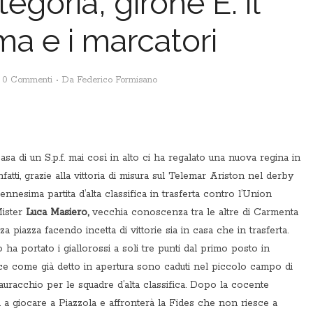
goria, girone E: il
a e i marcatori
0 Commenti
Da
Federico Formisano
casa di un S.p.f. mai così in alto ci ha regalato una nuova regina in
fatti, grazie alla vittoria di misura sul Telemar Ariston nel derby
’ennesima partita d’alta classifica in trasferta contro l’Union
Mister
Luca Masiero,
vecchia conoscenza tra le altre di Carmenta
a piazza facendo incetta di vittorie sia in casa che in trasferta.
o ha portato i giallorossi a soli tre punti dal primo posto in
vece come già detto in apertura sono caduti nel piccolo campo di
uracchio per le squadre d’alta classifica. Dopo la cocente
 a giocare a Piazzola e affronterà la Fides che non riesce a