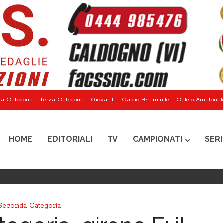
a Categoria
Terza Categoria
Giovanili
Calcio Femminile
Calcio Amatorial
HOME
EDITORIALI
TV
CAMPIONATI
SERI
Seconda Categoria