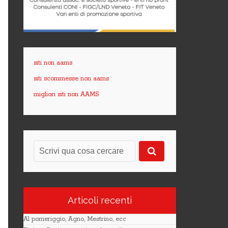
siti non aams
siti scommesse non aams
migliori siti non AAMS
Articoli recenti
Al pomeriggio, Agno, Mestrino, ecc