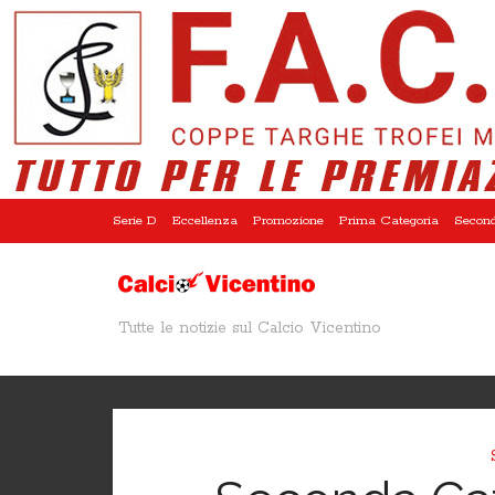
Serie D
Eccellenza
Promozione
Prima Categoria
Second
Tutte le notizie sul Calcio Vicentino