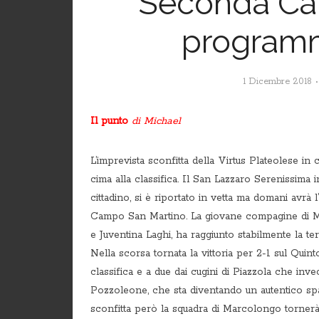
Seconda Cate
programm
1 Dicembre 2018
Il punto
di Michael
L’imprevista sconfitta della Virtus Plateolese in 
cima alla classifica. Il San Lazzaro Serenissima in
cittadino, si è riportato in vetta ma domani avrà l
Campo San Martino. La giovane compagine di 
e Juventina Laghi, ha raggiunto stabilmente la terz
Nella scorsa tornata la vittoria per 2-1 sul Quint
classifica e a due dai cugini di Piazzola che in
Pozzoleone, che sta diventando un autentico spa
sconfitta però la squadra di Marcolongo tornerà