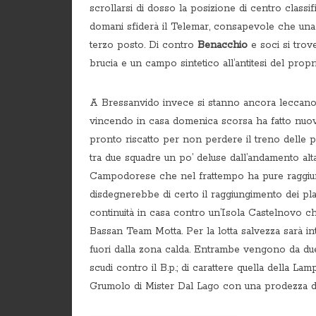
scrollarsi di dosso la posizione di centro classif
domani sfiderà il Telemar, consapevole che una vi
terzo posto. Di contro
Benacchio
e soci si trov
brucia e un campo sintetico all’antitesi del propr
A Bressanvido invece si stanno ancora leccano 
vincendo in casa domenica scorsa ha fatto nuova
pronto riscatto per non perdere il treno delle p
tra due squadre un po’ deluse dall’andamento alta
Campodorese che nel frattempo ha pure raggiunt
disdegnerebbe di certo il raggiungimento dei pla
continuità in casa contro un’Isola Castelnovo c
Bassan Team Motta. Per la lotta salvezza sarà in
fuori dalla zona calda. Entrambe vengono da due 
scudi contro il B.p.; di carattere quella della La
Grumolo di Mister Dal Lago con una prodezza 