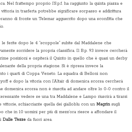
ica. Nel frattempo proprio l’S.p.f. ha raggiunto la quinta piazza e
ttoria in trasferta potrebbe significare sorpasso e addirittura
eranno di fronte un Telemar agguerrito dopo una sconfitta che
io.
le ferite dopo le 4 “scoppole” subite dal Maddalene che
mente sorridere la propria classifica. Il B.p. 93 invece cercherà
rime posizioni e ospiterà il Quinto in quello che è quasi un derby
lenante della propria stagione. Si è ripresa invece la
o i quarti di Coppa Veneto. La squadra di Belloni non
yoff e dopo la vitoria con l’Altair di domenica scorsa cercherà
he domenica scorsa non è riuscita ad andare oltre lo 0-0 contro il
teressante vedere se una tra Maddalene e Lampo riuscirà a tirarsi
vittorie, schiacciante quella dei gialloblu con un
Magrin
sugli
mpo che in 10 uomini per più di mezz’ora riesce a affondare il
di
Dalle Tezze
da fuori area.