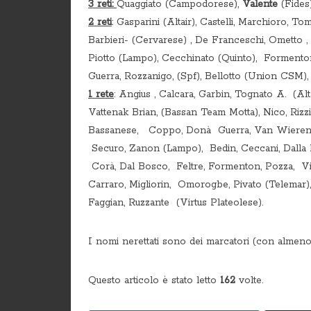
3 reti:
Quaggiato (Campodorese),
Valente
(Fides
2 reti
: Gasparini (Altair), Castelli, Marchioro,
Barbieri- (Cervarese) , De Franceschi, Ometto ,
Piotto (Lampo), Cecchinato (Quinto), Formento
Guerra, Rozzanigo, (Spf), Bellotto (Union CSM)
1 rete
: Angius , Calcara, Garbin, Tognato A. (Alt
Vattenak Brian, (Bassan Team Motta), Nico, Rizzi
Bassanese, Coppo, Donà Guerra, Van Wieren (Ce
Securo, Zanon (Lampo), Bedin, Ceccani, Dalla P
Corà, Dal Bosco, Feltre, Formenton, Pozza, Vivi
Carraro, Migliorin, Omorogbe, Pivato (Telemar),
Faggian, Ruzzante (Virtus Plateolese).
I nomi nerettati sono dei marcatori (con almeno 
Questo articolo è stato letto
162
volte.