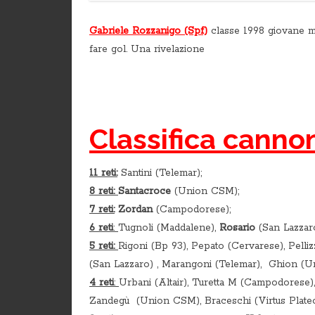
Gabriele Rozzanigo (Spf)
classe 1998 giovane m
fare gol. Una rivelazione
Classifica cannon
11 reti:
Santini (Telemar);
8 reti:
Santacroce
(Union CSM);
7 reti:
Zordan
(Campodorese);
6 reti
:
Tugnoli (Maddalene),
Rosario
(San Lazzar
5 reti:
Rigoni (Bp 93), Pepato (Cervarese), Pelli
(San Lazzaro) , Marangoni (Telemar), Ghion (
4 reti
:
Urbani (Altair), Turetta M (Campodorese), 
Zandegù (Union CSM), Braceschi (Virtus Plateo