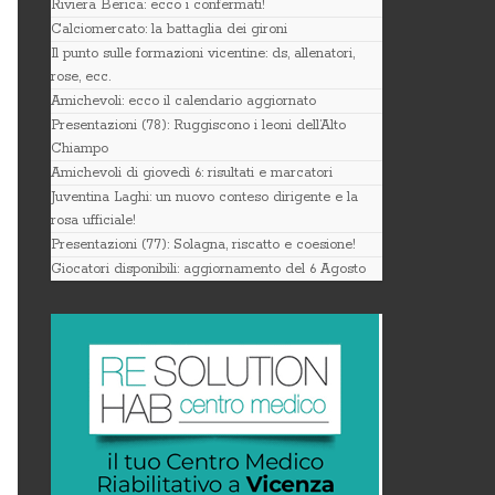
Riviera Berica: ecco i confermati!
Calciomercato: la battaglia dei gironi
Il punto sulle formazioni vicentine: ds, allenatori,
rose, ecc.
Amichevoli: ecco il calendario aggiornato
Presentazioni (78): Ruggiscono i leoni dell’Alto
Chiampo
Amichevoli di giovedì 6: risultati e marcatori
Juventina Laghi: un nuovo conteso dirigente e la
rosa ufficiale!
Presentazioni (77): Solagna, riscatto e coesione!
Giocatori disponibili: aggiornamento del 6 Agosto