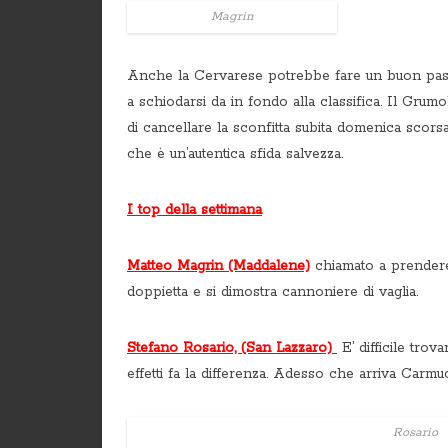
Magrin
Anche la Cervarese potrebbe fare un buon pass
a schiodarsi da in fondo alla classifica. Il Gru
di cancellare la sconfitta subita domenica scors
che è un’autentica sfida salvezza.
I top della settimana
Matteo Magrin (Maddalene)
chiamato a prendere
doppietta e si dimostra cannoniere di vaglia.
Stefano Rosario, (San Lazzaro)
E’ difficile trov
effetti fa la differenza. Adesso che arriva Carmu
Rosario