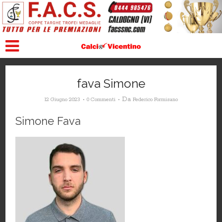
fava Simone
Da
12 Giugno 2023
0 Commenti
Federico Formisano
Simone Fava