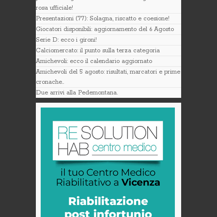
rosa ufficiale!
Presentazioni (77): Solagna, riscatto e coesione!
Giocatori disponibili: aggiornamento del 6 Agosto
Serie D: ecco i gironi!
Calciomercato: il punto sulla terza categoria
Amichevoli: ecco il calendario aggiornato
Amichevoli del 5 agosto: risultati, marcatori e prime
cronache..
Due arrivi alla Pedemontana.