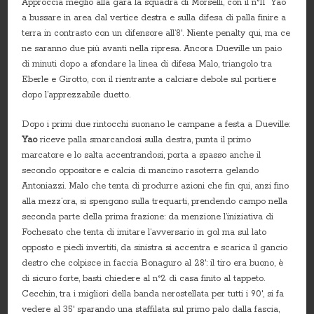
Approccia meglio alla gara la squadra di Morselli, con il n°11 “Yao”
a bussare in area dal vertice destra e sulla difesa di palla finire a
terra in contrasto con un difensore all’8′. Niente penalty qui, ma ce
ne saranno due più avanti nella ripresa. Ancora Dueville un paio
di minuti dopo a sfondare la linea di difesa Malo, triangolo tra
Eberle e Girotto, con il rientrante a calciare debole sul portiere
dopo l’apprezzabile duetto.
Dopo i primi due rintocchi suonano le campane a festa a Dueville:
Yao
riceve palla smarcandosi sulla destra, punta il primo
marcatore e lo salta accentrandosi, porta a spasso anche il
secondo oppositore e calcia di mancino rasoterra gelando
Antoniazzi. Malo che tenta di produrre azioni che fin qui, anzi fino
alla mezz’ora, si spengono sulla trequarti, prendendo campo nella
seconda parte della prima frazione: da menzione l’iniziativa di
Fochesato che tenta di imitare l’avversario in gol ma sul lato
opposto e piedi invertiti, da sinistra si accentra e scarica il gancio
destro che colpisce in faccia Bonaguro al 28′: il tiro era buono, è
di sicuro forte, basti chiedere al n°2 di casa finito al tappeto.
Cecchin, tra i migliori della banda nerostellata per tutti i 90′, si fa
vedere al 35′ sparando una staffilata sul primo palo dalla fascia,