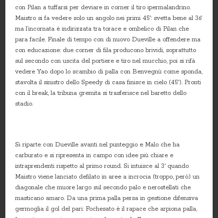
con Pilan a tuffarsi per deviare in corner il tiro ipermalandrino.
Maistro si fa vedere solo un angolo nei primi 45′: svetta bene al 36′
ma l’incornata è indirizzata tra torace e ombelico di Pilan che
para facile. Finale di tempo con di nuovo Dueville a offendere ma
con educazione: due corner di fila producono brividi, soprattutto
sul secondo con uscita del portiere e tiro nel mucchio, poi si rifà
vedere Yao dopo lo scambio di palla con Benvegnù come sponda,
stavolta il sinistro dello Speedy di casa finisce in cielo (45′). Pronti
con il break, la tribuna gremita si trasferisce nel baretto dello
stadio.
Si riparte con Dueville avanti nel punteggio e Malo che ha
carburato e si ripresenta in campo con idee più chiare e
intraprendenti rispetto al primo round. Si intuisce al 3′ quando
Maistro viene lanciato defilato in aree a incrocia (troppo, però) un
diagonale che muore largo sul secondo palo e nerostellati che
masticano amaro. Da una prima palla persa in gestione difensiva
germoglia il gol del pari: Fochesato è il rapace che arpiona palla,