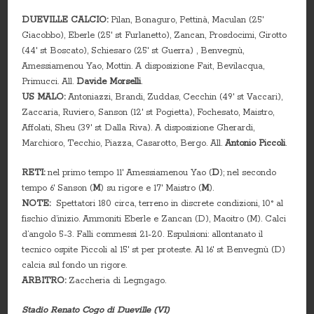
DUEVILLE CALCIO:
Pilan, Bonaguro, Pettinà, Maculan (25′
Giacobbo), Eberle (25′ st Furlanetto), Zancan, Prosdocimi, Girotto
(44′ st Boscato), Schiesaro (25′ st Guerra) , Benvegnù,
Amessiamenou Yao, Mottin. A disposizione Fait, Bevilacqua,
Primucci. All.
Davide Morselli
.
US MALO:
Antoniazzi, Brandi, Zuddas, Cecchin (49′ st Vaccari),
Zaccaria, Ruviero, Sanson (12′ st Pogietta), Fochesato, Maistro,
Affolati, Sheu (39′ st Dalla Riva). A disposizione Gherardi,
Marchioro, Tecchio, Piazza, Casarotto, Bergo. All.
Antonio Piccoli
.
RETI:
nel primo tempo 11′ Amessiamenou Yao (
D
); nel secondo
tempo 6′ Sanson (
M
) su rigore e 17′ Maistro (
M
).
NOTE:
Spettatori 180 circa, terreno in discrete condizioni, 10° al
fischio d’inizio. Ammoniti Eberle e Zancan (D), Maoitro (M). Calci
d’angolo 5-3. Falli commessi 21-20. Espulsioni: allontanato il
tecnico ospite Piccoli al 15′ st per proteste. Al 16′ st Benvegnù (D)
calcia sul fondo un rigore.
ARBITRO:
Zaccheria di Legngago.
Stadio Renato Cogo di Dueville (VI)