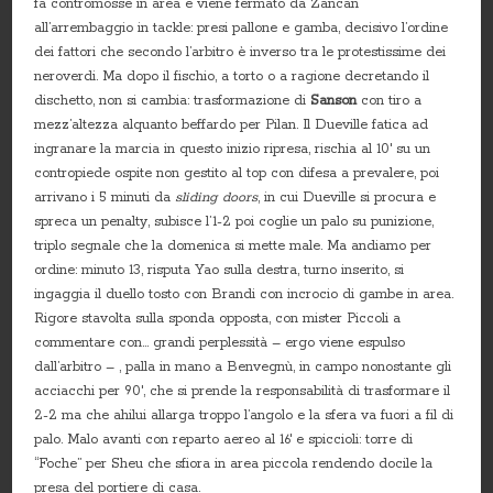
fa contromosse in area e viene fermato da Zancan
all’arrembaggio in tackle: presi pallone e gamba, decisivo l’ordine
dei fattori che secondo l’arbitro è inverso tra le protestissime dei
neroverdi. Ma dopo il fischio, a torto o a ragione decretando il
dischetto, non si cambia: trasformazione di
Sanson
con tiro a
mezz’altezza alquanto beffardo per Pilan. Il Dueville fatica ad
ingranare la marcia in questo inizio ripresa, rischia al 10′ su un
contropiede ospite non gestito al top con difesa a prevalere, poi
arrivano i 5 minuti da
sliding doors
, in cui Dueville si procura e
spreca un penalty, subisce l’1-2 poi coglie un palo su punizione,
triplo segnale che la domenica si mette male. Ma andiamo per
ordine: minuto 13, risputa Yao sulla destra, turno inserito, si
ingaggia il duello tosto con Brandi con incrocio di gambe in area.
Rigore stavolta sulla sponda opposta, con mister Piccoli a
commentare con… grandi perplessità – ergo viene espulso
dall’arbitro – , palla in mano a Benvegnù, in campo nonostante gli
acciacchi per 90′, che si prende la responsabilità di trasformare il
2-2 ma che ahilui allarga troppo l’angolo e la sfera va fuori a fil di
palo. Malo avanti con reparto aereo al 16′ e spiccioli: torre di
“Foche” per Sheu che sfiora in area piccola rendendo docile la
presa del portiere di casa.