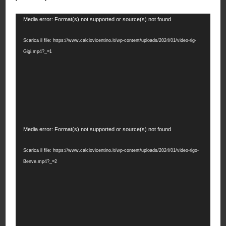
Video
Media error: Format(s) not supported or source(s) not found
Player
Scarica il file: https://www.calciovicentino.it/wp-content/uploads/2024/01/video-rig-
Gigi.mp4?_=1
Video
Media error: Format(s) not supported or source(s) not found
Player
Scarica il file: https://www.calciovicentino.it/wp-content/uploads/2024/01/video-rigo-
Benve.mp4?_=2