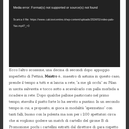
Video
Media error: Format(s) not supported or source(s) not found
Player
Scarica il file: https://www.calciovicentino.it/wp-content/uploads/2024/01/video-palo-
Yao.mp4?_=3
Ecco l’altro scossone, una decina di secondi dopo: appoggio
imperfetto di Pettinà,
Maistro
è… maestro di astuzia in questo caso,
prende il tempo a tutti e si lancia a rete, “a me gli occhi” su Pilan
in uscita salvavita e tocco sotto a scavalcarlo con palla morbida a
ricadere in rete. Dopo qualche pallone pasticciato nel primo
tempo, stavolta il piatto forte lo ha servito a puntino. In un secondo
tempo in cui, a proposito, si gioca in modalità “spezzatino” con
tanti falli, buono con la polenta ma non per i 200 spettatori circa
che si vogliono godere un match di cartello del girone B di
Promozione: pochi i cartellini estratti dal direttore di gara rispetto