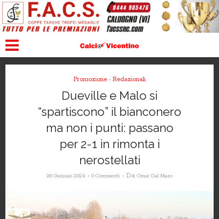
Promozione
Redazionali
•
Dueville e Malo si
“spartiscono” il bianconero
ma non i punti: passano
per 2-1 in rimonta i
nerostellati
Da
28 Gennaio 2024
0 Commenti
Omar Dal Maso