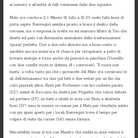
al numero e all’entità di falli commessi dalle due squadre.
Malo ora conduce 2-1. Minuto 18, fallo a 18-20 metri falla linea di
porta ospite, Benvegnù sembra pronto a tirare il destro della
riscossa, ma a sorpresa la scelta va sul mancino liftato di Yao che
sbatte sul palo con Antoniazzi ammaliato dalla trasformazione
(quasi) perfetta. Due a due solo sfiorato ma a buon conto ci
sarebbe ancora mezz’ora di chance per recuperare, a patto di
trovare energie e forze anche da pescare in panchina (Dueville
con due caselle vuote in distinta, 18 i convocati). “Il cuore non
basta” a volta, tanto più che i giovanotti del Malo ora cavalcano le
ali dell’entusiasmo tra due gol fatti e due evitati per un filo dai
calci piazzati altrui: Sheu per Fochesato con tiro radente parato
(22′), assist di Zaccaria da destra per Pogietta, che calcia debole
sul portiere (29′), un batti e ribatti in area con Sheu a sbatterla
fuori (33′) sono le mezze occasioni per il Malo per chiuderla subito
con più spazi aperti, per i locali Benvegnù trova il tempo per
colpire di testa da corner (34′) senza fortuna.
Nerostellati vicini al tris con Maistro che s’infila in area veloce e