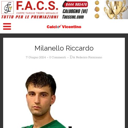
Milanello Riccardo
Da
7 Giugno 2024
0 Commenti
Federico Formisano