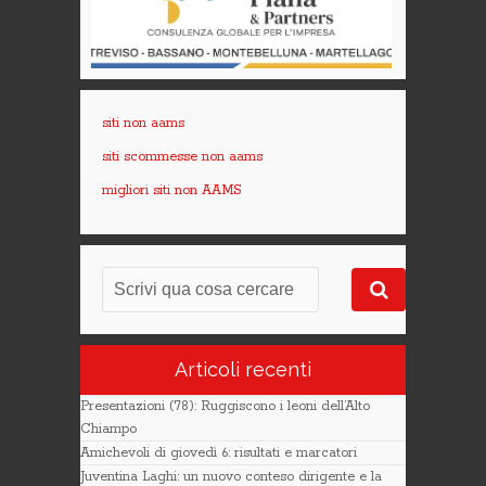
siti non aams
siti scommesse non aams
migliori siti non AAMS
Articoli recenti
Presentazioni (78): Ruggiscono i leoni dell’Alto
Chiampo
Amichevoli di giovedì 6: risultati e marcatori
Juventina Laghi: un nuovo conteso dirigente e la