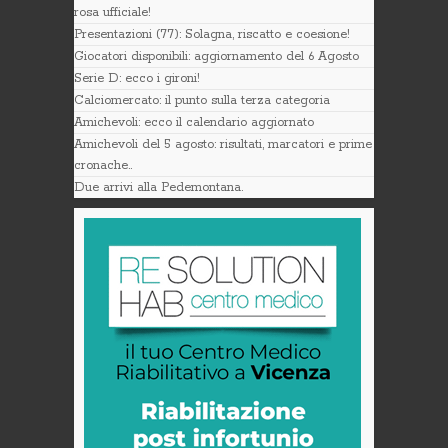
rosa ufficiale!
Presentazioni (77): Solagna, riscatto e coesione!
Giocatori disponibili: aggiornamento del 6 Agosto
Serie D: ecco i gironi!
Calciomercato: il punto sulla terza categoria
Amichevoli: ecco il calendario aggiornato
Amichevoli del 5 agosto: risultati, marcatori e prime
cronache..
Due arrivi alla Pedemontana.