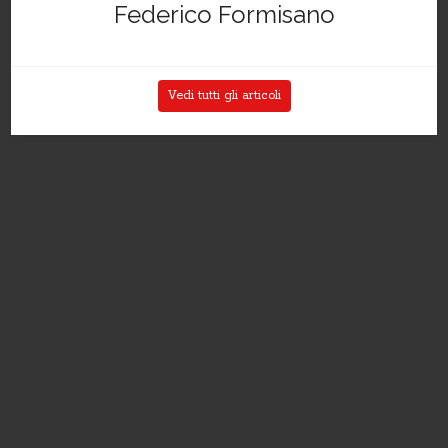
Federico Formisano
Vedi tutti gli articoli