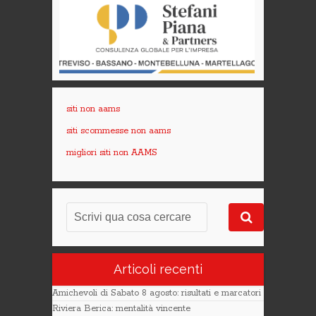
siti non aams
siti scommesse non aams
migliori siti non AAMS
Articoli recenti
Amichevoli di Sabato 8 agosto: risultati e marcatori
Riviera Berica: mentalità vincente