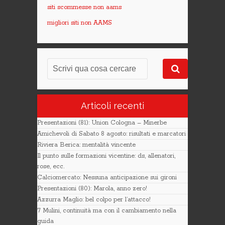
siti scommesse non aams
migliori siti non AAMS
Articoli recenti
Presentazioni (81): Union Cologna – Minerbe
Amichevoli di Sabato 8 agosto: risultati e marcatori
Riviera Berica: mentalità vincente
Il punto sulle formazioni vicentine: ds, allenatori,
rose, ecc.
Calciomercato: Nessuna anticipazione sui gironi
Presentazioni (80): Marola, anno zero!
Azzurra Maglio: bel colpo per l’attacco!
7 Mulini, continuità ma con il cambiamento nella
guida