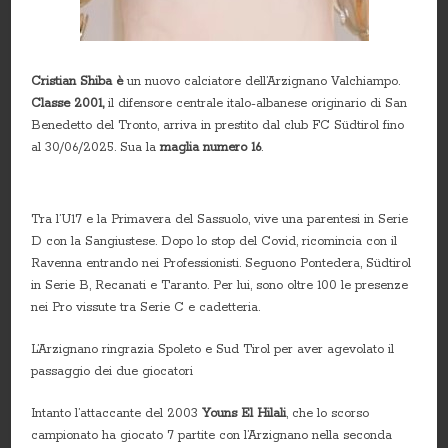
Cristian Shiba
è
un nuovo calciatore dell’Arzignano Valchiampo.
Classe 2001,
il difensore centrale italo-albanese originario di San
Benedetto del Tronto, arriva in prestito dal club FC Südtirol fino
al 30/06/2025. Sua la
maglia numero 16
.
Tra l’U17 e la Primavera del Sassuolo, vive una parentesi in Serie
D con la Sangiustese. Dopo lo stop del Covid, ricomincia con il
Ravenna entrando nei Professionisti. Seguono Pontedera, Südtirol
in Serie B, Recanati e Taranto. Per lui, sono oltre 100 le presenze
nei Pro vissute tra Serie C e cadetteria.
L’Arzignano ringrazia Spoleto e Sud Tirol per aver agevolato il
passaggio dei due giocatori
Intanto l’attaccante del 2003
Youns El Hilali
, che lo scorso
campionato ha giocato 7 partite con l’Arzignano nella seconda