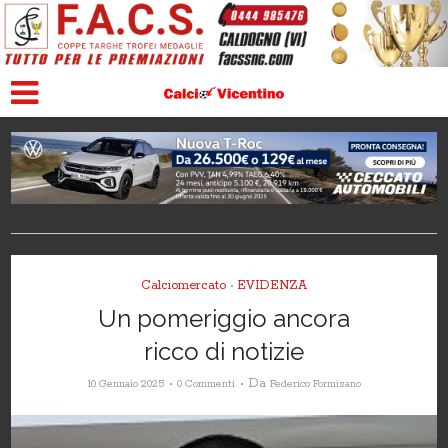
Calciomercato
EVIDENZA
•
Un pomeriggio ancora
ricco di notizie
Da
10 Gennaio 2025
0 Commenti
Federico Formisano