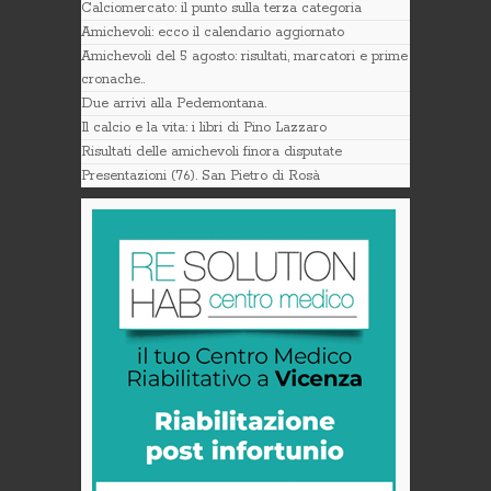
Calciomercato: il punto sulla terza categoria
Amichevoli: ecco il calendario aggiornato
Amichevoli del 5 agosto: risultati, marcatori e prime
cronache..
Due arrivi alla Pedemontana.
Il calcio e la vita: i libri di Pino Lazzaro
Risultati delle amichevoli finora disputate
Presentazioni (76). San Pietro di Rosà