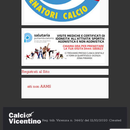
Registrati al Sito
siti non AAMS
Reg. trib. Vicenza n. 3440/ del 12/10/2020 Created