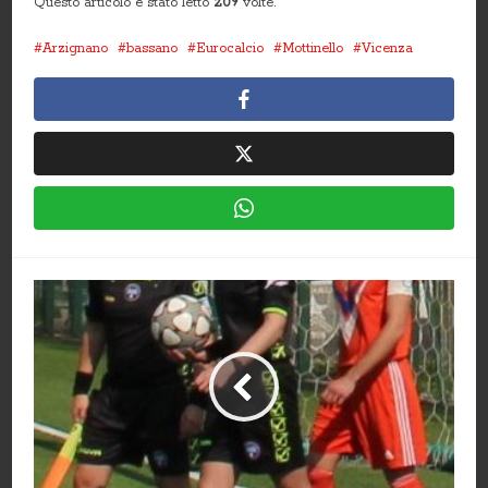
Questo articolo è stato letto
209
volte.
Arzignano
bassano
Eurocalcio
Mottinello
Vicenza