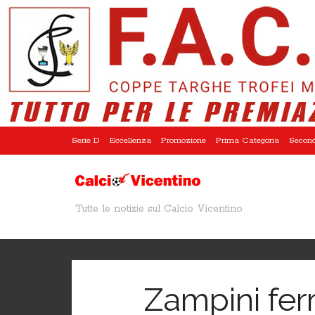
Serie D
Eccellenza
Promozione
Prima Categoria
Second
Tutte le notizie sul Calcio Vicentino
Zampini fer