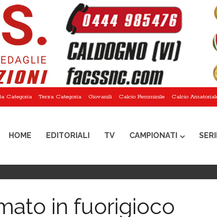
a Categoria
Terza Categoria
Giovanili
Calcio Femminile
Calcio Amatorial
HOME
EDITORIALI
TV
CAMPIONATI
SERI
mato in fuorigioco