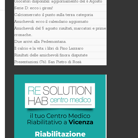
Giocatori disponibili: aggiornamento del 6 Agosto
Serie D: ecco i gironi!
Calciomercato: il punto sulla terza categoria
Amichevoli: ecco il calendario aggiornato
Amichevoli del 5 agosto: risultati, marcatori e prime
cronache..
Due arrivi alla Pedemontana.
Il calcio e la vita: i libri di Pino Lazzaro
Risultati delle amichevoli finora disputate
Presentazioni (76). San Pietro di Rosà