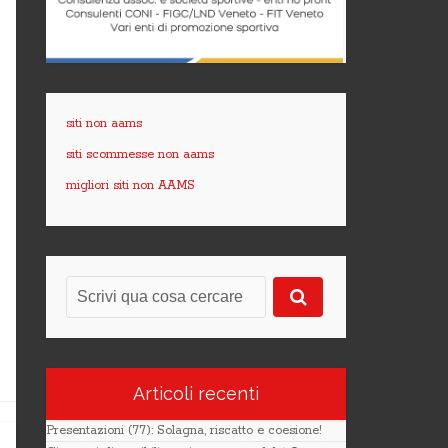
siti non aams
siti scommesse non aams
migliori siti non AAMS
Articoli recenti
Presentazioni (77): Solagna, riscatto e coesione!