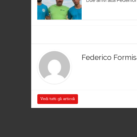
Due arrivi alla Pedemo
Federico Formi
Vedi tutti gli articoli