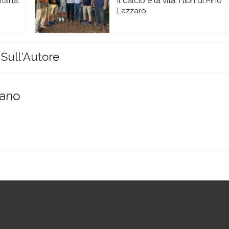
ntana.
Il calcio e la vita: i libri di Pino
Lazzaro
Sull'Autore
sano