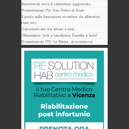
Amichevoli: ecco il calendario aggiornato
Presentazioni (76). San Pietro di Rosà
Il punto sulle formazioni vicentine: ds, allenatori,
rose, ecc.
Calciomercato: fra attese e inizi…
Ultimissime: Jack a Lendinara, Zanella a Isola!
Presentazioni (75): La Masia… si ricomincia!