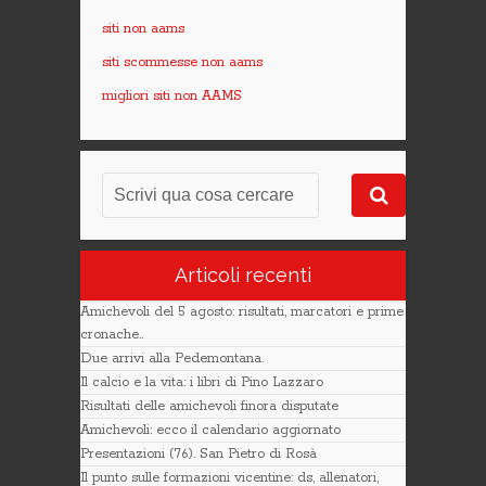
siti non aams
siti scommesse non aams
migliori siti non AAMS
Articoli recenti
Amichevoli del 5 agosto: risultati, marcatori e prime
cronache..
Due arrivi alla Pedemontana.
Il calcio e la vita: i libri di Pino Lazzaro
Risultati delle amichevoli finora disputate
Amichevoli: ecco il calendario aggiornato
Presentazioni (76). San Pietro di Rosà
Il punto sulle formazioni vicentine: ds, allenatori,