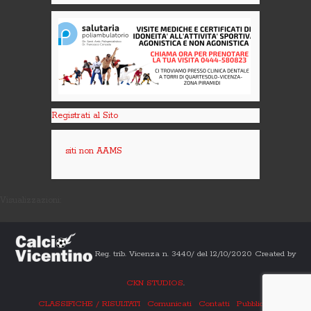
Registrati al Sito
siti non AAMS
Visualizzazioni:
Reg. trib. Vicenza n. 3440/ del 12/10/2020 Created by
CKN STUDIOS
.
CLASSIFICHE / RISULTATI
Comunicati
Contatti
Pubblicità