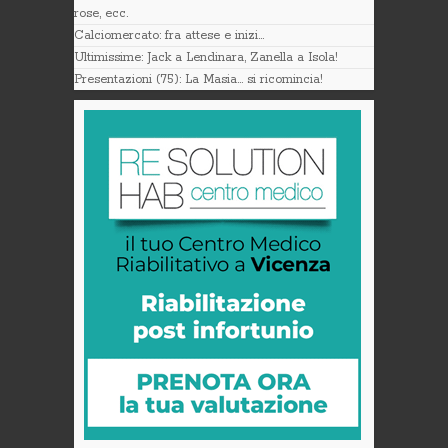
rose, ecc.
Calciomercato: fra attese e inizi…
Ultimissime: Jack a Lendinara, Zanella a Isola!
Presentazioni (75): La Masia… si ricomincia!