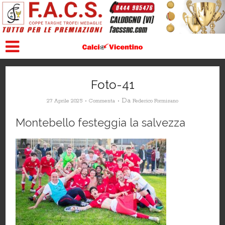
Foto-41
Da
27 Aprile 2025
Commenta
Federico Formisano
Montebello festeggia la salvezza