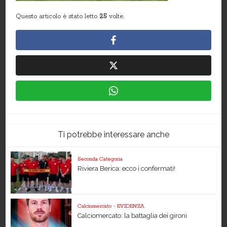
Questo articolo è stato letto
25
volte.
Ti potrebbe interessare anche
Seconda Categoria
Riviera Berica: ecco i confermati!
Calciomercato
•
EVIDENZA
Calciomercato: la battaglia dei gironi