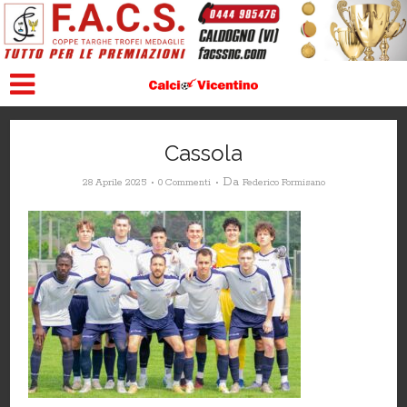
Cassola
Da
28 Aprile 2025
0 Commenti
Federico Formisano