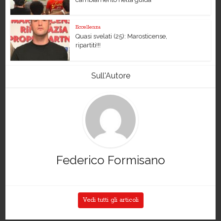
Eccellenza
Quasi svelati (25): Marosticense,
ripartiti!!!
Sull'Autore
Federico Formisano
Vedi tutti gli articoli