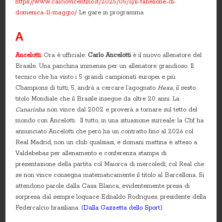
https://www.calciovicentino.it/2025/05/11/il-tabellone-di-
domenica-11-maggio/
Le gare in programma
A
Ancelotti:
Ora è ufficiale:
Carlo Ancelotti
è il nuovo allenatore del
Brasile. Una panchina immensa per un allenatore grandioso. Il
tecnico che ha vinto i 5 grandi campionati europei e più
Champions di tutti, 5, andrà a cercare l’agognato
Hexa
, il sesto
titolo Mondiale che il Brasile insegue da oltre 20 anni. La
Canarinha
non vince dal 2002 e proverà a tornare sul tetto del
mondo con Ancelotti. Il tutto, in una situazione surreale: la Cbf ha
annunciato Ancelotti che però ha un contratto fino al 2026 col
Real Madrid, non un club qualsiasi, e domani mattina è atteso a
Valdebebas per allenamento e conferenza stampa di
presentazione della partita col Maiorca di mercoledì, col Real che
se non vince consegna matematicamente il titolo al Barcellona. Si
attendono parole dalla Casa Blanca, evidentemente presa di
sorpresa dal sempre loquace Ednaldo Rodrigues, presidente della
Federcalcio brasiliana.
(Dalla Gazzetta dello Sport)