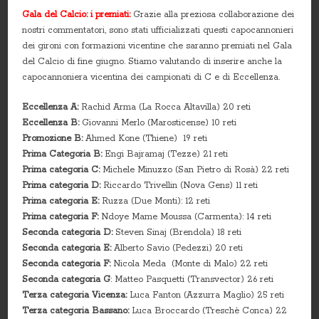
Gala del Calcio: i premiati:
Grazie alla preziosa collaborazione dei
nostri commentatori, sono stati ufficializzati questi capocannonieri
dei gironi con formazioni vicentine che saranno premiati nel Gala
del Calcio di fine giugno. Stiamo valutando di inserire anche la
capocannoniera vicentina dei campionati di C e di Eccellenza.
Eccellenza A:
Rachid Arma (La Rocca Altavilla) 20 reti
Eccellenza B:
Giovanni Merlo (Marosticense) 10 reti
Promozione B:
Ahmed Kone (Thiene) 19 reti
Prima Categoria B:
Engi Bajramaj (Tezze) 21 reti
Prima categoria C:
Michele Minuzzo (San Pietro di Rosà) 22 reti
Prima categoria D:
Riccardo Trivellin (Nova Gens) 11 reti
Prima categoria E:
Ruzza (Due Monti): 12 reti
Prima categoria F:
Ndoye Mame Moussa (Carmenta): 14 reti
Seconda categoria D:
Steven Sinaj (Brendola) 18 reti
Seconda categoria E:
Alberto Savio (Pedezzi) 20 reti
Seconda categoria F:
Nicola Meda (Monte di Malo) 22 reti
Seconda categoria G
: Matteo Pasquetti (Transvector) 26 reti
Terza categoria Vicenza:
Luca Fanton (Azzurra Maglio) 25 reti
Terza categoria Bassano:
Luca Broccardo (Treschè Conca) 22