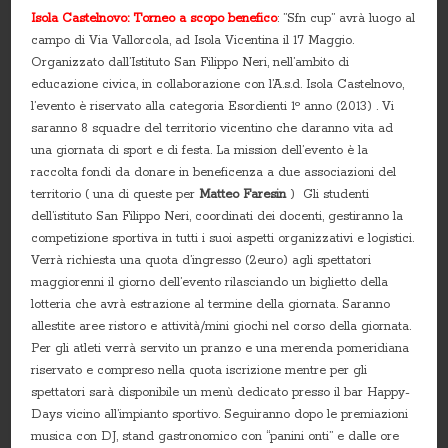
Isola Castelnovo: Torneo a scopo benefico
: ”Sfn cup” avrà luogo al
campo di Via Vallorcola, ad Isola Vicentina il 17 Maggio.
Organizzato dall’Istituto San Filippo Neri, nell’ambito di
educazione civica, in collaborazione con l’A.s.d. Isola Castelnovo,
l’evento è riservato alla categoria Esordienti 1º anno (2013) . Vi
saranno 8 squadre del territorio vicentino che daranno vita ad
una giornata di sport e di festa. La mission dell’evento è la
raccolta fondi da donare in beneficenza a due associazioni del
territorio ( una di queste per
Matteo Faresin
) Gli studenti
dell’istituto San Filippo Neri, coordinati dei docenti, gestiranno la
competizione sportiva in tutti i suoi aspetti organizzativi e logistici.
Verrà richiesta una quota d’ingresso (2euro) agli spettatori
maggiorenni il giorno dell’evento rilasciando un biglietto della
lotteria che avrà estrazione al termine della giornata. Saranno
allestite aree ristoro e attività/mini giochi nel corso della giornata.
Per gli atleti verrà servito un pranzo e una merenda pomeridiana
riservato e compreso nella quota iscrizione mentre per gli
spettatori sarà disponibile un menù dedicato presso il bar Happy-
Days vicino all’impianto sportivo. Seguiranno dopo le premiazioni
musica con DJ, stand gastronomico con “panini onti” e dalle ore