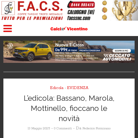
Edicola
EVIDENZA
•
L’edicola: Bassano, Marola,
Mottinello, fioccano le
novità
Da
13 Maggio 2025
0 Commenti
Federico Formisano