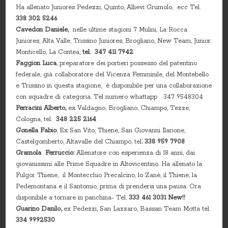
Ha allenato Juniores Pedezzi, Quinto, Allievi Grumolo, ecc Tel.
338 302 5246
Cavedon Daniele,
nelle ultime stagioni 7 Mulini, La Rocca
Juniores, Alta Valle, Trissino Juniores, Brogliano, New Team, Junior
Monticello, La Contea,
tel. 347 411 7942
Faggion Luca
, preparatore dei portieri possesso del patentino
federale, già collaboratore del Vicenza Femminile, del Montebello
e Trissino in questa stagione, è disponibile per una collaborazione
con squadre di categoria. Tel numero whattapp 347 9548304
Ferracini Alberto,
ex Valdagno, Brogliano, Chiampo, Tezze,
Cologna, tel.
348 225 2164
Gonella Fabio
, Ex San Vito, Thiene, San Giovanni Ilarione,
Castelgomberto, Altavalle del Chiampo, tel
. 338 959 7908
Gramola Ferruccio:
Allenatore con esperienza di 18 anni, dai
giovanissimi alle Prime Squadre in Altovicentino. Ha allenato la
Fulgor Thiene, il Montecchio Precalcino, lo Zanè, il Thiene, la
Pedemontana e il Santomio, prima di prendersi una pausa. Ora
disponibile a tornare in panchina- Tel.
333 461 3031 New!!
Guarino Danilo,
ex Pedezzi, San Lazzaro, Bassan Team Motta tel.
334 9992530