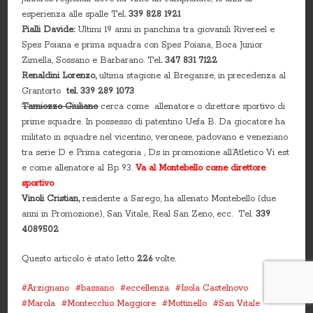
esperienza alle spalle Tel
. 339 828 1921
Pialli Davide:
Ultimi 19 anni in panchina tra giovanili Rivereel e
Spes Poiana e prima squadra con Spes Poiana, Boca Junior
Zimella, Sossano e Barbarano. Tel
. 347 831 7122
Renaldini Lorenzo,
ultima stagione al Breganze, in precedenza al
Grantorto
tel. 339 289 1073
Tamiozzo Giuliano
cerca come allenatore o direttore sportivo di
prime squadre. In possesso di patentino Uefa B. Da giocatore ha
militato in squadre nel vicentino, veronese, padovano e veneziano
tra serie D e Prima categoria , Ds in promozione all’Atletico Vi est
e come allenatore al Bp 93.
Va al Montebello come direttore
sportivo
Vinoli Cristian,
residente a Sarego, ha allenato Montebello (due
anni in Promozione), San Vitale, Real San Zeno, ecc. Tel.
339
4089502
Questo articolo è stato letto
226
volte.
Arzignano
bassano
eccellenza
Isola Castelnovo
Marola
Montecchio Maggiore
Mottinello
San Vitale