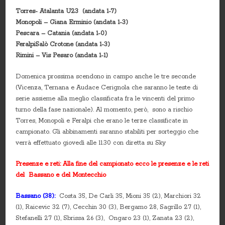
Torres- Atalanta U23 (andata 1-7)
Monopoli – Giana Erminio (andata 1-3)
Pescara – Catania (andata 1-0)
FeralpiSalò Crotone (andata 1-3)
Rimini – Vis Pesaro (andata 1-1)
Domenica prossima scendono in campo anche le tre seconde
(Vicenza, Ternana e Audace Cerignola che saranno le teste di
serie assieme alla meglio classificata fra le vincenti del primo
turno della fase nazionale). Al momento, però, sono a rischio
Torres, Monopoli e Feralpi che erano le terze classificate in
campionato. Gli abbinamenti saranno stabiliti per sorteggio che
verrà effettuato giovedì alle 11.30 con diretta su Sky
Presenze e reti: Alla fine del campionato ecco le presenze e le reti
del Bassano e del Montecchio
Bassano (38):
Costa 35, De Carli 35, Mioni 35 (2), Marchiori 32
(1), Raicevic 32 (7), Cecchin 30 (3), Bergamo 28, Sagrillo 27 (1),
Stefanelli 27 (1), Sbrissa 26 (3), Ongaro 23 (1), Zanata 23 (2),