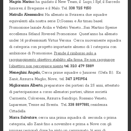
Magrin Marino:
ha guidato il New Team, il Lugo, l Spf, il Sarcedo
Juniores, il Breganze e il Malo. Tel.
338 725 9150
Matrullo Alessandro:
Ha allenato in Svizzera due squadre
equivalenti alla nostra serie D;Gossau e As timau basel.
Promozione laziale Acilia e Velletri Veneto…..San Martino Speme
eccellenza Sitland Rivereel Promozione Quest’anno ha allenato
under 14 professionisti Virtus Verona Cerca nuovamente squadra
di categoria con progetto importante almeno di 1 categoria con
ambizione di Promozione.
Prende il rimborso solo a
raggiungimento obiettivo stabilito alla firma. Se non raggiunge
l’obiettivo non percepisce niente
tel. 320 479 5889
Meneghini Angelo,
Cerca prime squadre o Juniores (Uefa B). Ex
Zanè, Azzurra Maglio, Nove, tel.
347 2951954
Miglioranza Alberto,
preparatore dei portieri da 25 anni, attestato
di partecipazione a corso allenatori portieri, ultime società
Carmenta, Colceresa, Azzurra Sandrigo, Rossano Veneto,
Luparense, Tezze sul Brenta. Tel
. 338 8897881
, residenza
Cittadella
Morra Salvatore
, cerca una prima squadra di seconda o prima
categoria, allo Zanè fino a novembre e prima a Nove con gli
juniores regionali dove ha vinto un campionato, 16 anni di