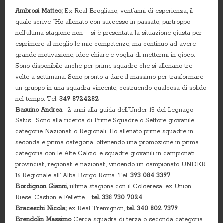
Ambrosi Matteo;
Ex Real Brogliano, vent’anni di esperienza, il
quale scrive “Ho allenato con successo in passato, purtroppo
nell’ultima stagione non si è presentata la situazione giusta per
esprimere al meglio le mie competenze, ma continuo ad avere
grande motivazione, idee chiare e voglia di mettermi in gioco.
Sono disponibile anche per prime squadre che si allenano tre
volte a settimana. Sono pronto a dare il massimo per trasformare
un gruppo in una squadra vincente, costruendo qualcosa di solido
nel tempo. Tel.
349 8724282
Basuino Andrea
, 2 anni alla guida dell’Under 15 del Legnago
Salus. Sono alla ricerca di Prime Squadre o Settore giovanile,
categorie Nazionali o Regionali. Ho allenato prime squadre in
seconda e prima categoria, ottenendo una promozione in prima
categoria con le Alte Calcio, e squadre giovanili in campionati
provinciali, regionali e nazionali, vincendo un campionato UNDER
16 Regionale all’ Alba Borgo Roma. Tel.
393 084 3397
Bordignon Gianni,
ultima stagione con il Colceresa, ex Union
Riese, Castion e Fellette.
tel. 338 730 7024
Braceschi Nicola;
ex Real Tremignon,
tel. 340 802 7379
Brendolin Massimo
Cerca squadra di terza o seconda categoria.