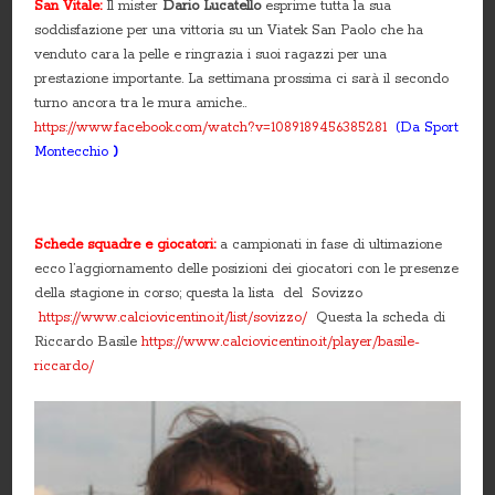
San Vitale:
Il mister
Dario Lucatello
esprime tutta la sua
soddisfazione per una vittoria su un Viatek San Paolo che ha
venduto cara la pelle e ringrazia i suoi ragazzi per una
prestazione importante. La settimana prossima ci sarà il secondo
turno ancora tra le mura amiche..
https://www.facebook.com/watch?v=1089189456385281
(Da Sport
Montecchio
)
Schede squadre e giocatori:
a campionati in fase di ultimazione
ecco l’aggiornamento delle posizioni dei giocatori con le presenze
della stagione in corso; questa la lista del Sovizzo
https://www.calciovicentino.it/list/sovizzo/
Questa la scheda di
Riccardo Basile
https://www.calciovicentino.it/player/basile-
riccardo/