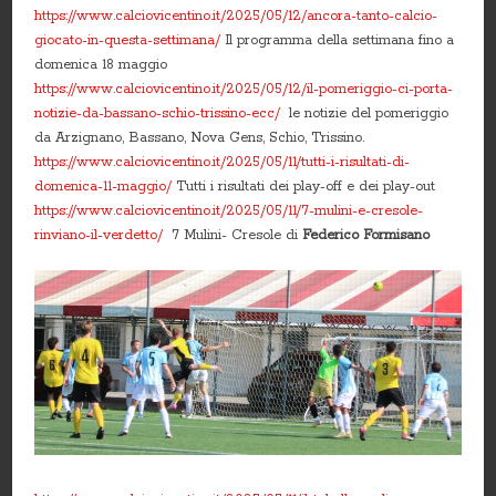
https://www.calciovicentino.it/2025/05/12/ancora-tanto-calcio-
giocato-in-questa-settimana/
Il programma della settimana fino a
domenica 18 maggio
https://www.calciovicentino.it/2025/05/12/il-pomeriggio-ci-porta-
notizie-da-bassano-schio-trissino-ecc/
le notizie del pomeriggio
da Arzignano, Bassano, Nova Gens, Schio, Trissino.
https://www.calciovicentino.it/2025/05/11/tutti-i-risultati-di-
domenica-11-maggio/
Tutti i risultati dei play-off e dei play-out
https://www.calciovicentino.it/2025/05/11/7-mulini-e-cresole-
rinviano-il-verdetto/
7 Mulini- Cresole di
Federico Formisano