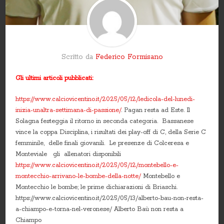
Scritto da
Federico Formisano
Gli ultimi articoli pubblicati:
https://www.calciovicentino.it/2025/05/12/ledicola-del-lunedi-
inizia-unaltra-settimana-di-passione/
. Pagan resta ad Este. Il
Solagna festeggia il ritorno in seconda categoria. Bassanese
vince la coppa Disciplina, i risultati dei play-off di C, della Serie C
femminile, delle finali giovanili. Le presenze di Colceresa e
Monteviale gli allenatori disponibili
https://www.calciovicentino.it/2025/05/12/montebello-e-
montecchio-arrivano-le-bombe-della-notte/
Montebello e
Montecchio le bombe; le prime dichiarazioni di Briaschi.
https://www.calciovicentino.it/2025/05/13/alberto-bau-non-resta-
a-chiampo-e-torna-nel-veronese/ Alberto Baù non resta a
Chiampo