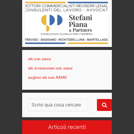
siti non aams
siti scommesse non aams
migliori siti non AAMS
Articoli recenti