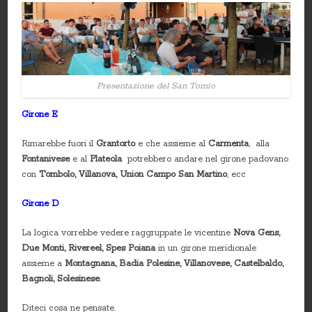
Presentazione del San Tomio
Girone E
Rimarebbe fuori il
Grantorto
e che assieme al
Carmenta
, alla
Fontanivese
e al
Plateola
potrebbero andare nel girone padovano
con
Tombolo, Villanova, Union Campo San Martino
, ecc
Girone D
La logica vorrebbe vedere raggruppate le vicentine
Nova Gens,
Due Monti, Rivereel, Spes Poiana
in un girone meridionale
assieme a
Montagnana, Badia Polesine, Villanovese, Castelbaldo,
Bagnoli, Solesinese
.
Diteci cosa ne pensate.