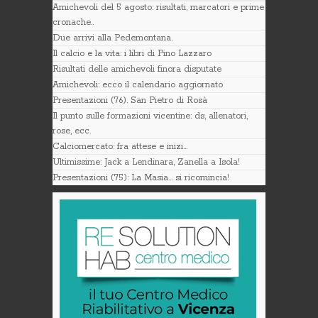
Amichevoli del 5 agosto: risultati, marcatori e prime
cronache..
Due arrivi alla Pedemontana.
Il calcio e la vita: i libri di Pino Lazzaro
Risultati delle amichevoli finora disputate
Amichevoli: ecco il calendario aggiornato
Presentazioni (76). San Pietro di Rosà
Il punto sulle formazioni vicentine: ds, allenatori,
rose, ecc.
Calciomercato: fra attese e inizi…
Ultimissime: Jack a Lendinara, Zanella a Isola!
Presentazioni (75): La Masia… si ricomincia!