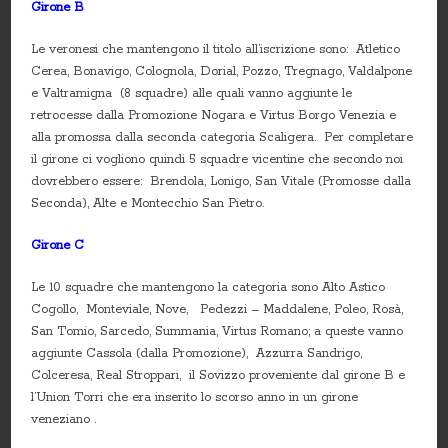
Girone B
Le veronesi che mantengono il titolo all’iscrizione sono: Atletico
Cerea, Bonavigo, Colognola, Dorial, Pozzo, Tregnago, Valdalpone
e Valtramigna (8 squadre) alle quali vanno aggiunte le
retrocesse dalla Promozione Nogara e Virtus Borgo Venezia e
alla promossa dalla seconda categoria Scaligera. Per completare
il girone ci vogliono quindi 5 squadre vicentine che secondo noi
dovrebbero essere: Brendola, Lonigo, San Vitale (Promosse dalla
Seconda), Alte e Montecchio San Pietro.
Girone C
Le 10 squadre che mantengono la categoria sono Alto Astico
Cogollo, Monteviale, Nove, Pedezzi – Maddalene, Poleo, Rosà,
San Tomio, Sarcedo, Summania, Virtus Romano; a queste vanno
aggiunte Cassola (dalla Promozione), Azzurra Sandrigo,
Colceresa, Real Stroppari, il Sovizzo proveniente dal girone B e
l’Union Torri che era inserito lo scorso anno in un girone
veneziano .