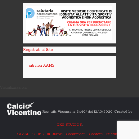
Registrati al Sito
siti non AAMS
Visualizzazioni:
Reg. trib. Vicenza n. 3440/ del 12/10/2020 Created by
CKN STUDIOS
.
CLASSIFICHE / RISULTATI
Comunicati
Contatti
Pubblicità