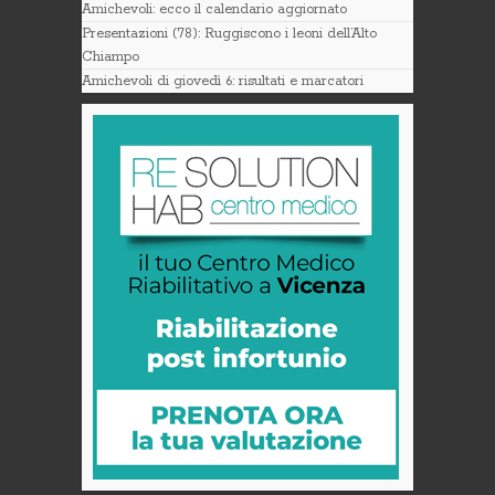
Amichevoli: ecco il calendario aggiornato
Presentazioni (78): Ruggiscono i leoni dell’Alto
Chiampo
Amichevoli di giovedì 6: risultati e marcatori