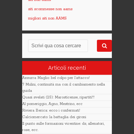
siti scommesse non aams
migliori siti non AAMS
Articoli recenti
Azzurra Maglio: bel colpo per l’attacco!
7 Mulini, continuità ma con il cambiamento nella
guida
Quasi svelati (25): Marosticense, ripartiti!!!
Al pomeriggio, Agno, Mestrino, ecc
Riviera Berica: ecco i confermati!
Calciomercato: la battaglia dei gironi
Il punto sulle formazioni vicentine: ds, allenatori,
rose, ecc.