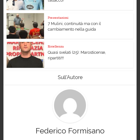
l’attacco!
Presentazioni
7 Mulini, continuità ma con il
cambiamento nella guida
Eccellenza
Quasi svelati (25): Marosticense,
ripartiti!!!
Sull'Autore
Federico Formisano