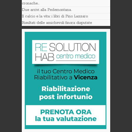
cronache..
Due arrivi alla Pedemontana.
Il calcio e la vita: i libri di Pino Lazzaro
Risultati delle amichevoli finora disputate