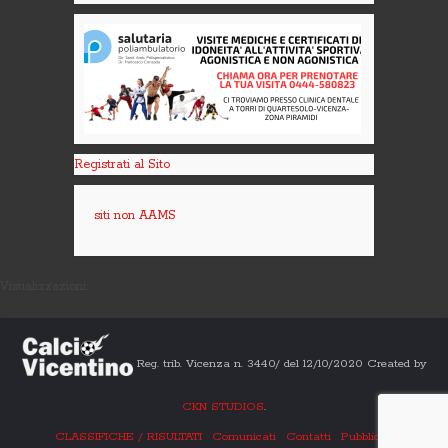
Registrati al Sito
siti non AAMS
Visualizzazioni:
Reg. trib. Vicenza n. 3440/ del 12/10/2020 Created by
CKN STUDIOS
.
CLASSIFICHE / RISULTATI
Comunicati
Contatti
Pubblicità