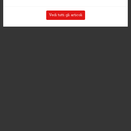
Vedi tutti gli articoli