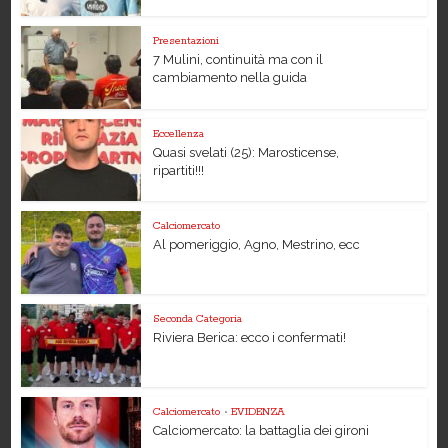
Presentazioni
7 Mulini, continuità ma con il
cambiamento nella guida
Eccellenza
Quasi svelati (25): Marosticense,
ripartiti!!!
Calciomercato
Al pomeriggio, Agno, Mestrino, ecc
Seconda Categoria
Riviera Berica: ecco i confermati!
Calciomercato
•
EVIDENZA
Calciomercato: la battaglia dei gironi