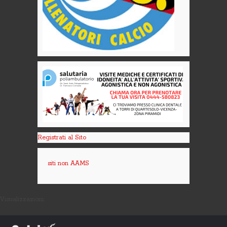
Registrati al Sito
siti non AAMS
Visualizzazioni: