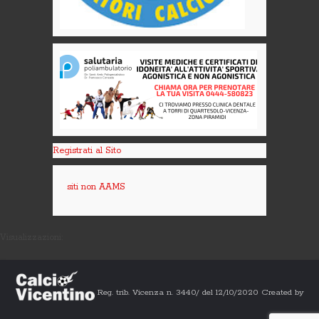
Registrati al Sito
siti non AAMS
Visualizzazioni:
Reg. trib. Vicenza n. 3440/ del 12/10/2020 Created by