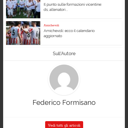
Il punto sulle formazioni vicentine:
ds, allenatori...
Amichevoli
Amichevoli: ecco il calendario
aggiornato
Sull'Autore
Federico Formisano
Vedi tutti gli articoli