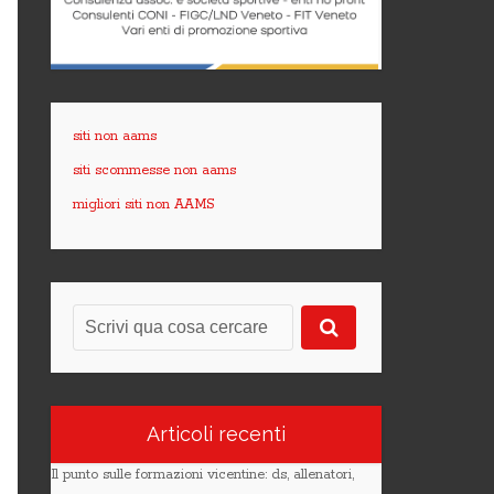
siti non aams
siti scommesse non aams
migliori siti non AAMS
Articoli recenti
Il punto sulle formazioni vicentine: ds, allenatori,