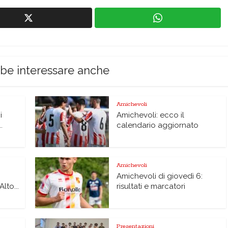
bbe interessare anche
Amichevoli
i
Amichevoli: ecco il
.
calendario aggiornato
Amichevoli
Amichevoli di giovedì 6:
lto...
risultati e marcatori
Presentazioni