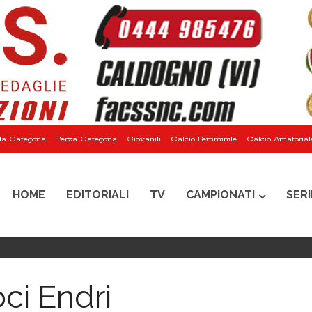
a Categoria
Terza Categoria
Giovanili
Calcio Femminile
Calcio Amatorial
HOME
EDITORIALI
TV
CAMPIONATI
SERI
ci Endri