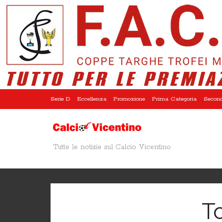
Serie D
Eccellenza
Promozione
Prima Categoria
Second
Tutte le notizie sul Calcio Vicentino
To