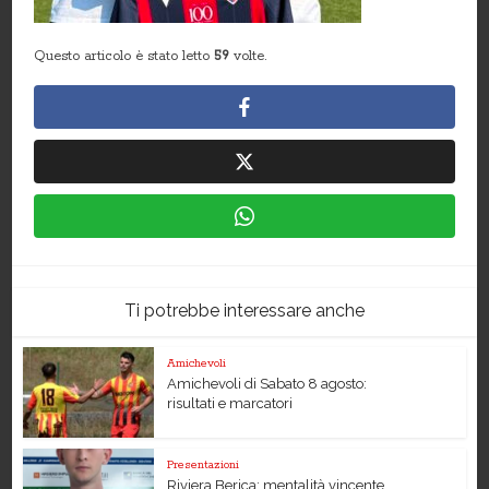
Questo articolo è stato letto
59
volte.
Ti potrebbe interessare anche
Amichevoli
Amichevoli di Sabato 8 agosto:
risultati e marcatori
Presentazioni
Riviera Berica: mentalità vincente