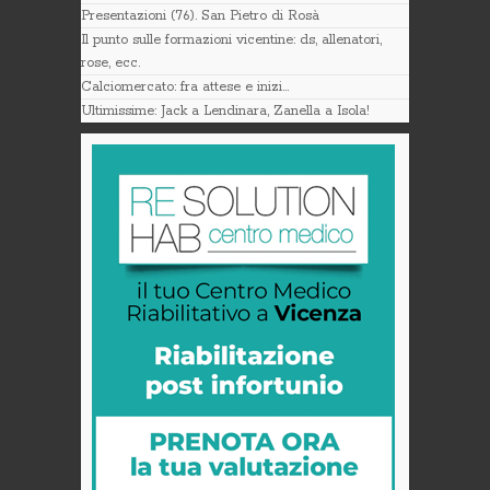
Presentazioni (76). San Pietro di Rosà
Il punto sulle formazioni vicentine: ds, allenatori,
rose, ecc.
Calciomercato: fra attese e inizi…
Ultimissime: Jack a Lendinara, Zanella a Isola!