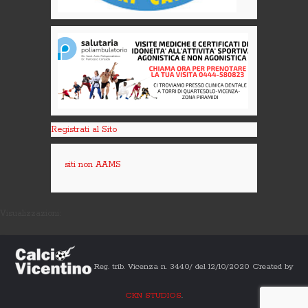
Registrati al Sito
siti non AAMS
Visualizzazioni:
Reg. trib. Vicenza n. 3440/ del 12/10/2020 Created by
CKN STUDIOS
.