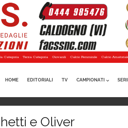
a Categoria
Terza Categoria
Giovanili
Calcio Femminile
Calcio Amatorial
HOME
EDITORIALI
TV
CAMPIONATI
SERI
etti e Oliver