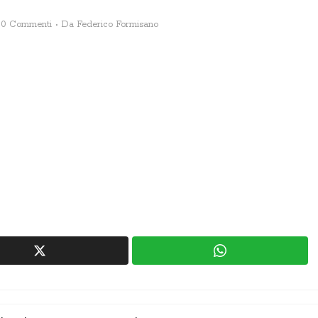
0 Commenti
Da
Federico Formisano