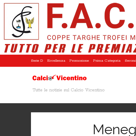
Serie D
Eccellenza
Promozione
Prima Categoria
Second
Tutte le notizie sul Calcio Vicentino
Menegh