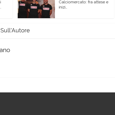
i
Calciomercato: fra attese e
.
inizi…
Sull'Autore
sano