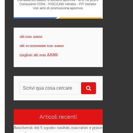
siti non aams
siti scommesse non aams
migliori siti non AAMS
Articoli recenti
Amichevoli del 5 agosto: risultati, marcatori e prime