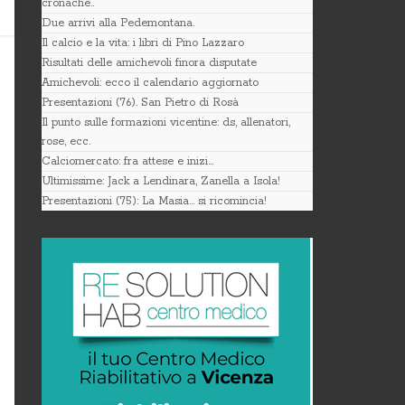
cronache..
Due arrivi alla Pedemontana.
Il calcio e la vita: i libri di Pino Lazzaro
Risultati delle amichevoli finora disputate
Amichevoli: ecco il calendario aggiornato
Presentazioni (76). San Pietro di Rosà
Il punto sulle formazioni vicentine: ds, allenatori,
rose, ecc.
Calciomercato: fra attese e inizi…
Ultimissime: Jack a Lendinara, Zanella a Isola!
Presentazioni (75): La Masia… si ricomincia!