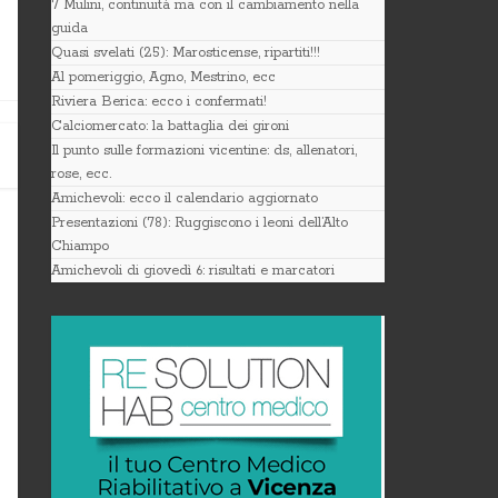
7 Mulini, continuità ma con il cambiamento nella
guida
Quasi svelati (25): Marosticense, ripartiti!!!
Al pomeriggio, Agno, Mestrino, ecc
Riviera Berica: ecco i confermati!
Calciomercato: la battaglia dei gironi
Il punto sulle formazioni vicentine: ds, allenatori,
rose, ecc.
Amichevoli: ecco il calendario aggiornato
Presentazioni (78): Ruggiscono i leoni dell’Alto
Chiampo
Amichevoli di giovedì 6: risultati e marcatori