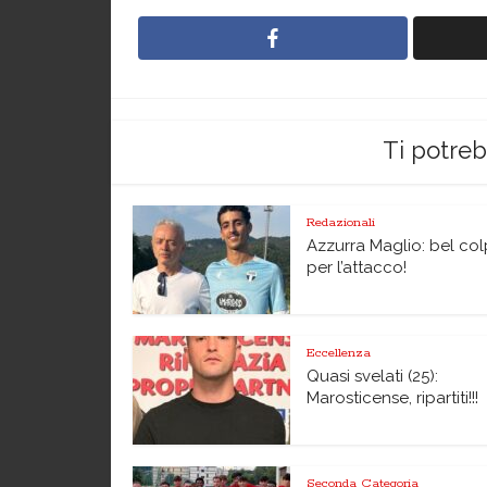
Ti potre
Redazionali
Azzurra Maglio: bel co
per l’attacco!
Eccellenza
Quasi svelati (25):
Marosticense, ripartiti!!!
Seconda Categoria