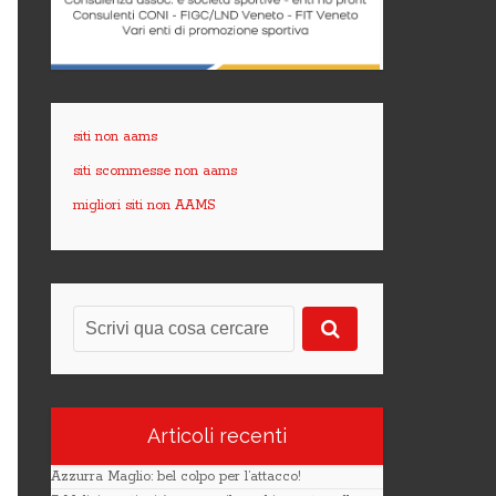
siti non aams
siti scommesse non aams
migliori siti non AAMS
Articoli recenti
Azzurra Maglio: bel colpo per l’attacco!