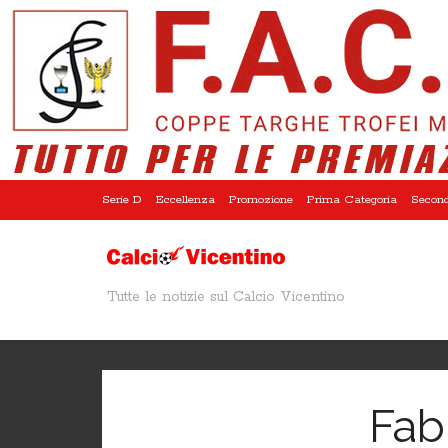
Serie D
Eccellenza
Promozione
Prima Categoria
Second
Tutte le notizie sul Calcio Vicentino
Fab