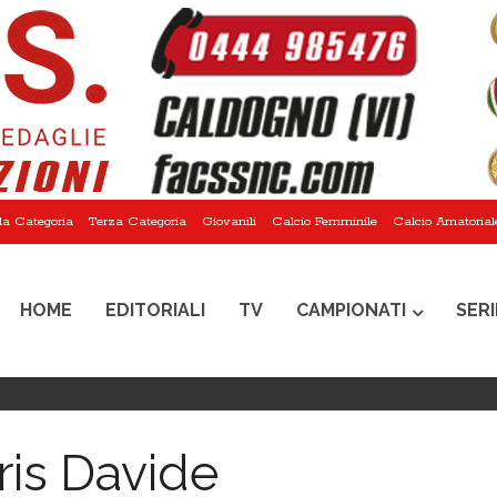
a Categoria
Terza Categoria
Giovanili
Calcio Femminile
Calcio Amatorial
HOME
EDITORIALI
TV
CAMPIONATI
SERI
ris Davide