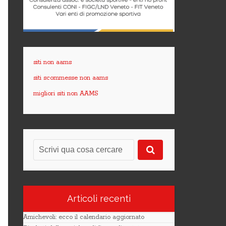
siti non aams
siti scommesse non aams
migliori siti non AAMS
Articoli recenti
Amichevoli: ecco il calendario aggiornato