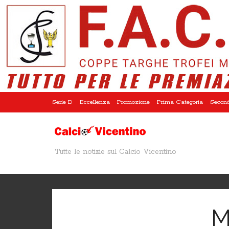
Serie D
Eccellenza
Promozione
Prima Categoria
Second
Tutte le notizie sul Calcio Vicentino
M