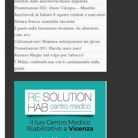
Risultati delle amichevoli finora disputate
Presentazioni (82): Union Cologna – Minerbe
Amichevoli di Sabato 8 agosto: risultati e marcatori
Riviera Berica: mentalità vincente
Il punto sulle formazioni vicentine: ds, allenatori,
rose, ecc.
Calciomercato: Nessuna anticipazione sui gironi
Presentazioni (80): Marola, anno zero!
Azzurra Maglio: bel colpo per l’attacco!
7 Mulini, continuità ma con il cambiamento nella
guida