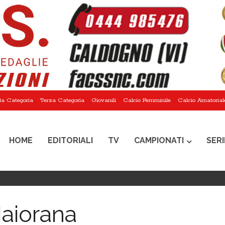
a Categoria
Terza Categoria
Giovanili
Calcio Femminile
Calcio Amatorial
HOME
EDITORIALI
TV
CAMPIONATI
SERI
aiorana