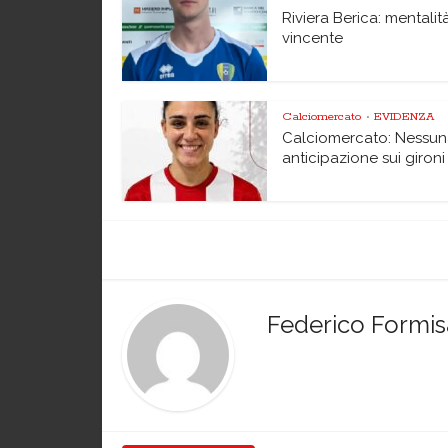
Riviera Berica: mentalit
vincente
Calciomercato
EVIDENZA
•
Calciomercato: Nessu
anticipazione sui gironi
Federico Formi